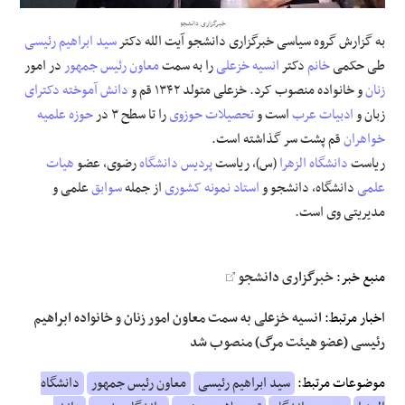
خبرگزاری دانشجو
علوم و فن آوری
به گزارش گروه سیاسی خبرگزاری دانشجو آیت الله دکتر
سید ابراهیم رئیسی
طی حکمی
خانم
دکتر
انسیه خزعلی
را به سمت
معاون رئیس جمهور
در امور
فرهنگی و هنری
زنان
و خانواده منصوب کرد. خزعلی متولد ۱۳۴۲ قم و
دانش آموخته
دکترای
زبان و
ادبیات عرب
است و
تحصیلات حوزوی
را تا سطح ۳ در
حوزه علمیه
مقالات
خواهران
قم پشت سر گذاشته است.
ریاست
دانشگاه الزهرا
(س)، ریاست
پردیس دانشگاه
رضوی، عضو
هیات
علمی
دانشگاه، دانشجو و
استاد
نمونه
کشوری
از جمله
سوابق
علمی و
مدیریتی وی است.
منبع خبر:
خبرگزاری دانشجو
اخبار مرتبط:
انسیه خزعلی به سمت معاون امور زنان و خانواده ابراهیم
رئیسی (عضو هیئت مرگ) منصوب شد
موضوعات مرتبط:
سید ابراهیم رئیسی
معاون رئیس جمهور
دانشگاه