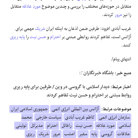
متقابل در حوزه‌های مختلف را بررسی و چندین موضوع
مورد علاقه
متقابل
علوم و فن آوری
را نیز
مرور
کردند.
غریب آبادی افزود: طرفین ضمن اذعان به اینکه ایران
شریک
مهمی برای
فرهنگی و هنری
آژانس است، تفاهم کردند روابطی مبتنی بر
احترام
و
حسن نیت
را
پایه
ریزی
کنند.
مقالات
انتهای پیام/
منبع خبر:
باشگاه خبرنگاران
اخبار مرتبط:
دیدار اسلامی با گروسی در وین / طرفین برای پایه ریزی
روابط مبتنی بر احترام و حسن نیت تفاهم کردند
موضوعات مرتبط:
آژانس بین المللی انرژی اتمی
جمهوری اسلامی ایران
سازمان انرژی اتمی
کاظم غریب آبادی
سیاست خارجی
محمد
اسلامی
مورد علاقه
حسن نیت
رافائل
احترام
مدیرکل
توئیتی
ملاقات
گروسی
پایه
سفیر
امشب
مرور
شریک
ریزی