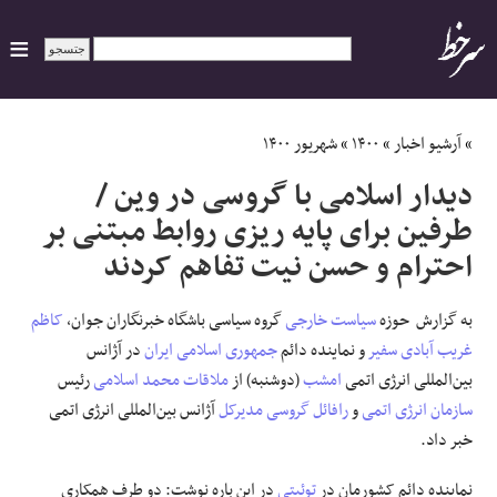
ایران
»
آرشیو اخبار
»
۱۴۰۰
»
شهریور ۱۴۰۰
دیدار اسلامی با گروسی در وین /
سیاسی
طرفین برای پایه ریزی روابط مبتنی بر
احترام و حسن نیت تفاهم کردند
اقتصاد
ورزشی
به گزارش
حوزه
سیاست خارجی
گروه سیاسی باشگاه خبرنگاران جوان
،
کاظم
غریب آبادی
سفیر
و نماینده دائم
جمهوری اسلامی ایران
در آژانس
جهان
بین‌المللی انرژی اتمی
امشب
(دوشنبه) از
ملاقات
محمد اسلامی
رئیس
سازمان انرژی اتمی
و
رافائل
گروسی
مدیرکل
آژانس بین‌المللی انرژی اتمی
اجتماعی
خبر داد.
حوادث
نماینده دائم کشورمان در
توئیتی
در این باره نوشت: دو طرف همکاری