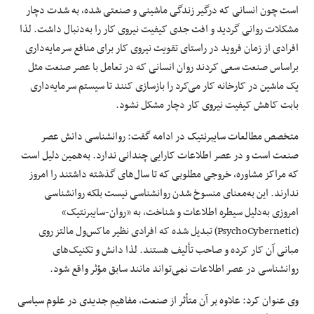
است چون انسانی که درگیر زندگی ماشینی و صنعتی شده، به شدت دچار
مشکلات روانی گردید و افت جدی کیفیت نیروی کار را به‌دنبال داشت. لذا
افرادی از زمان فروید در راستای تقویت نیروی کار برای منافع سرمایه‌داری
براساس صنعت سعی کردند روان انسانی که در تعامل با عصر صنعت مثل
یک ماشین در کارخانه کار می‌کرد را بازسازی کنند تا سیستم سرمایه‌داری
بابت کاهش کیفیت نیروی کار دچار مشکل نشود.
متخصص مطالعات سایبرنتیک در ادامه گفت: روانشناسی دانش عصر
صنعت است و در عصر اطلاعات کارایی چندانی ندارد. به‌همین دلیل است
که مراکز مشاوره، خروجی مطلوبی که تا سال‌های گذشته داشتند را امروز
ندارند. این به‌معنای منسوخ شدن روانشناسی نیست بلکه روانشناسی
امروزی به‌دلیل سیطره اطلاعات و شناخت، به «روان-سایبرنتیک»
(PsychoCybernetic) تبدیل شده که افرادی نظیر ماکس‌ول مالتز روی
مبانی آن کار کرده و صاحب تألیف هستند. لذا دانش و تکنیک‌های
روانشناسی در عصر اطلاعات نمی‌تواند مانند سابق مؤثر واقع شود.
وی عنوان کرد: علاوه بر آن متأثر از صنعت، مفاهیم جدیدی در علوم سیاسی