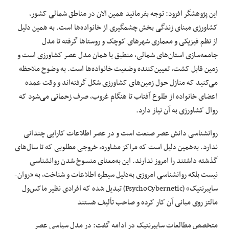
این پژوهشگر افزود: توجه بفرمائید همین الان در مناطق شمالی کشور،
کشاورزی مبنای زندگی بخش چشمگیری از خانواده‌ها است. به همین دلیل
از نظم فیزیکی و معماری شهرهای کوچک و روستاها گرفته تا مدل
جامعه‌سازی استان‌های شمالی، منطبق با همان مدل عصر کشاورزی است و
زمین قابل کشت، تعیین‌کننده وضعیت خانواده‌ها است. به وضوح ملاحظه
می‌کنید که منازل حول زمین‌های کشاورزی شکل گرفته‌اند و وقت عمده
اعضای خانواده از طلوع آفتاب تا هنگام غروب، صرف زحماتی می‌شود که
روال کشاورزی به آن نیاز دارد.
روانشناسی دانش عصر صنعت است و در عصر اطلاعات کارایی چندانی
ندارد. به‌همین دلیل است که مراکز مشاوره، خروجی مطلوبی که تا سال‌های
گذشته داشتند را امروز ندارند. این به‌معنای منسوخ شدن روانشناسی
نیست بلکه روانشناسی امروزی به‌دلیل سیطره اطلاعات و شناخت، به «روان-
سایبرنتیک» (PsychoCybernetic) تبدیل شده که افرادی نظیر ماکس‌ول
مالتز روی مبانی آن کار کرده و صاحب تألیف هستند
متخصص مطالعات سایبرنتیک در ادامه گفت: در مدل سیاسی عصر