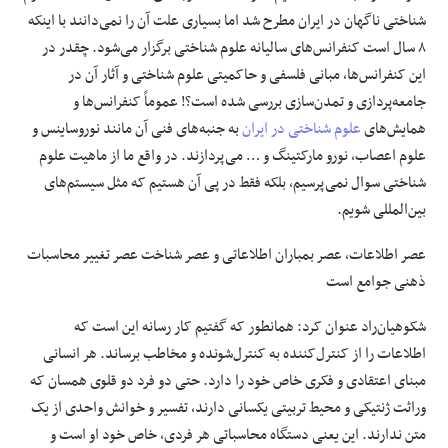
شناختی ناگهان در ایران مطرح شد اما بسیاری علت آن را نمی‌دانند با اینکه
۸ سال است کنفرانس‌های سالیانه علوم شناختی برگزار می‌شود. چقدر در
این کنفرانس‌ها، مبانی فلسفی و حاکمیتی علوم شناختی و آثار آن در
جامعه‌پردازی و تمدن‌سازی بررسی شده است؟! عموماً کنفرانس‌ها و
همایش‌های
علوم شناختی در ایران
به جنبه‌های فنی آن مانند نوروساینس و
علوم اعصاب، نورو مارکتینگ و … می‌پردازند. در واقع ما از ماهیت علوم
شناختی سوال نمی‌پرسیم، بلکه فقط در پی آن هستیم که مثل سیستم‌های
بین‌المللی شویم.
عصر اطلاعات، عصر بمباران اطلاعاتی و عصر شناخت عصر تغییر محاسبات
ذهنی جوامع است
شکوهیان‌راد عنوان کرد: همانطور که گفتیم کار رسانه این است که
اطلاعات را از کنترل‌کننده به کنترل‌شونده و مخاطب برساند. هر انسانی
مبنای اعتقادی و فکری خاص خود را دارد. حتی دو فرد دو قلوی همسان که
وراثت ژنتیکی و محیط تربیتی یکسانی دارند، تفسیر و خوانش واحدی از یک
متن ندارند. این یعنی دستگاه محاسباتی هر فردی، خاص خود او است و