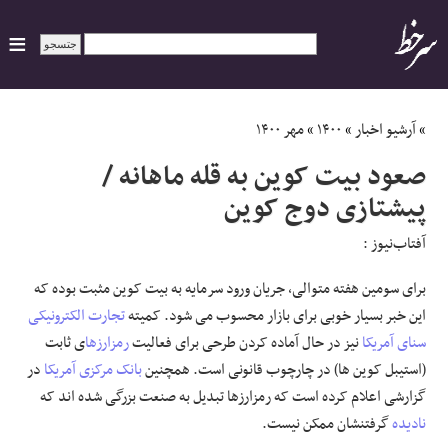
ایران
»
آرشیو اخبار
»
۱۴۰۰
»
مهر ۱۴۰۰
صعود بیت کوین به قله ماهانه /
سیاسی
پیشتازی دوج کوین
اقتصاد
آفتاب‌‌نیوز :
ورزشی
برای سومین هفته متوالی، جریان ورود سرمایه به بیت کوین مثبت بوده که
این خبر بسیار خوبی برای بازار محسوب می شود. کمیته
تجارت الکترونیکی
جهان
سنای آمریکا
نیز در حال آماده کردن طرحی برای فعالیت
رمزارزها
ی ثابت
(استیبل کوین ها) در چارچوب قانونی است. همچنین
بانک مرکزی آمریکا
در
اجتماعی
گزارشی اعلام کرده است که رمزارزها تبدیل به صنعت بزرگی شده اند که
نادیده
گرفتنشان ممکن نیست.
حوادث