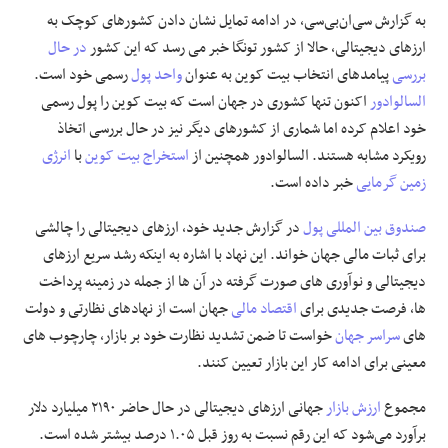
به گزارش سی‌ان‌بی‌سی، در ادامه تمایل نشان دادن کشورهای کوچک به
علوم و فن آوری
ارزهای دیجیتالی، حالا از کشور تونگا خبر می رسد که این کشور
در حال
بررسی
پیامدهای انتخاب بیت کوین به عنوان
واحد پول
رسمی خود است.
فرهنگی و هنری
السالوادور
اکنون تنها کشوری در جهان است که بیت کوین را پول رسمی
خود اعلام کرده اما شماری از کشورهای دیگر نیز در حال بررسی اتخاذ
مقالات
رویکرد مشابه هستند. السالوادور همچنین از
استخراج بیت کوین
با
انرژی
زمین گرمایی
خبر داده است.
صندوق بین المللی پول
در گزارش جدید خود، ارزهای دیجیتالی را چالشی
برای ثبات مالی جهان خواند. این نهاد با اشاره به اینکه رشد سریع ارزهای
دیجیتالی و نوآوری های صورت گرفته در آن ها از جمله در زمینه پرداخت
ها، فرصت جدیدی برای
اقتصاد مالی
جهان است از نهادهای نظارتی و دولت
های
سراسر جهان
خواست تا ضمن تشدید نظارت خود بر بازار، چارچوب های
معینی برای ادامه کار این بازار تعیین کنند.
مجموع
ارزش بازار
جهانی ارزهای دیجیتالی در حال حاضر ۲۱۹۰ میلیارد دلار
برآورد می‌شود که این رقم نسبت به روز قبل ۱.۰۵ درصد بیشتر شده است.