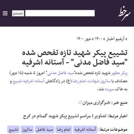
ایران
»
آرشیو اخبار
»
۱۴۰۰
»
مهر ۱۴۰۰
تشییع پیکر شهید تازه تفحص شده
سیاسی
"سید فاضل مدنی" - آستانه اشرفیه
اقتصاد
پیکر
مطهر
شهید تازه تفحص شده"
سید فاضل
مدنی
" امروز ۵ شنبه (۱۵ مهر)
مصادف با
سالروز
شهادت
امام رضا
(ع) در زادگاهش
آستانه اشرفیه
تشییع
و
ورزشی
به خاک
سپرده
شد.
جهان
منبع خبر:
خبرگزاری میزان
اخبار مرتبط:
تصاویر| مراسم تشییع پیکر شهید گمنام در کرج
اجتماعی
موضوعات مرتبط:
آستانه اشرفیه
امام رضا
سید فاضل
سالروز
تشییع
حوادث