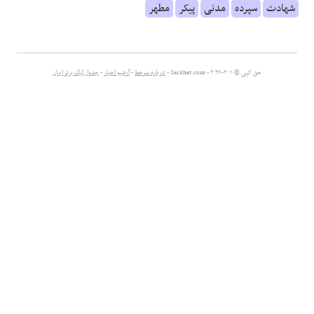
شهادت
سپرده
مدنی
پیکر
مطهر
علوم و فن آوری
فرهنگی و هنری
حق کپی © ۲۰۰۱-۲۰۲۶ - Sarkhat.com -
درباره سرخط
-
آرشیو اخبار
-
جدول لیگ برتر ایران
مقالات