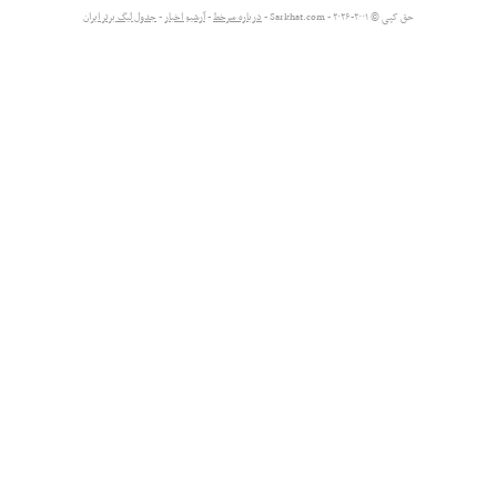
حق کپی © ۲۰۰۱-۲۰۲۶ - Sarkhat.com -
درباره سرخط
-
آرشیو اخبار
-
جدول لیگ برتر ایران