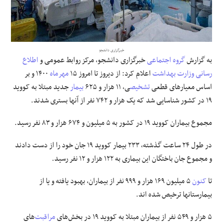
علوم و فن آوری
فرهنگی و هنری
خبرگزاری دانشجو
به گزارش
گروه اجتماعی
خبرگزاری دانشجو، مرکز روابط عمومی و
اطلاع
رسانی
وزارت بهداشت
اعلام کرد: از دیروز تا امروز ۱۵
مهرماه
۱۴۰۰ و بر
مقالات
اساس معیارهای قطعی
تشخیص
ی، ۱۱ هزار و ۶۲۵
بیمار
جدید مبتلا به کووید
۱۹ در کشور شناسایی شد که یک هزار و ۷۴۲ نفر از آنها بستری شدند.
مجموع بیماران کووید ۱۹ در کشور به ۵ میلیون و ۶۷۴ هزار و ۸۳ نفر رسید.
در طول ۲۴ ساعت گذشته، ۲۳۳ بیمار کووید ۱۹ جان خود را از دست دادند
و مجموع جان باختگان این بیماری به ۱۲۲ هزار و ۱۲ نفر رسید.
تا
کنون
۵ میلیون ۱۶۹ هزار و ۹۹۹ نفر از بیماران، بهبود یافته و یا از
بیمارستانها ترخیص شده اند.
۵ هزار و ۵۴۹ نفر از بیماران مبتلا به کووید ۱۹ در بخش‌های
مراقبت
‌های