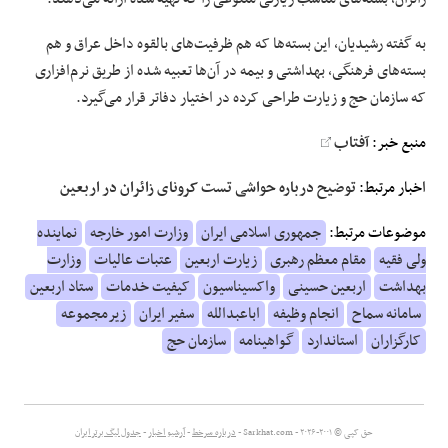
به گفته رشیدیان، این بسته‌ها که هم ظرفیت‌های بالقوه داخل عراق و هم
بسته‌های فرهنگی، بهداشتی و بیمه در آن‌ها تعبیه شده از طریق نرم‌افزاری
که سازمان حج و زیارت طراحی کرده در اختیار دفاتر قرار می‌گیرد.
منبع خبر:
آفتاب
اخبار مرتبط:
توضیح درباره حواشی تست کرونای زائران در اربعین
موضوعات مرتبط:
جمهوری اسلامی ایران
وزارت امور خارجه
نماینده
ولی فقیه
مقام معظم رهبری
زیارت اربعین
عتبات عالیات
وزارت
بهداشت
اربعین حسینی
واکسیناسیون
کیفیت خدمات
ستاد اربعین
سامانه سماح
انجام وظیفه
اباعبدالله
سفیر ایران
زیرمجموعه
کارگزاران
استاندارد
گواهینامه
سازمان حج
حق کپی © ۲۰۰۱-۲۰۲۶ - Sarkhat.com -
درباره سرخط
-
آرشیو اخبار
-
جدول لیگ برتر ایران