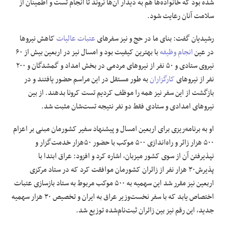
شده بود که خانواده‌ها هم به دیدار آن‌ها نروند تا انجام تست و اطمینان از
سلامت آنان رعایت شود.
رشیدیان گفت: بنای ما در حج و نیز سفرهای
عتبات عالیات
کاهش نیروها
در عین
انجام وظیفه
با بهترین کیفیت بود و امسال نیز در اربعین بیش از ۶۰
نیروی ستادی و ۵۰ نفر از نیروهای مردمی در بخش امداد و گمشدگان و ۲۰۰
نفر از نیروهای
کارگزاران
به طور مستقل در این مراسم حضور یافتند و در
بازگشت از این سفر نیز همه را موظف کردیم تست کرونا بدهند. از بین
نیروهای امدادی و ستادی فقط دو نفر نتیجه تست‌شان مثبت شد.
او به برنامه‌ریزی برای اربعین امسال و پیشنهاد سفیر کشورمان مبنی بر اعزام
۵۰۰ هزار زائر و راه‌اندازی ۵۰۰ موکب با حضور ۵۰هزار خدمت‌گزار و
نپذیرفتن آن از سوی کشور میزبان، اشاره کرد و افزود: عراق ابتدا با
پذیرش۳۰ هزار نفر از زائران کشورمان موافقت کرد که در ستاد مرکزی
اربعین نیز مقرر شد این سهمیه به ۵۰۰ موکب مربوط به ستاد بازسازی عتبات
اختصاص یابد که با سفر نخست‌وزیر عراق به ایران و تخصیص ۳۰ هزار سهمیه
جدید، این رقم نیز بین زائران ثبت‌نام‌شده توزیع شد.