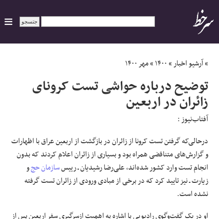
ایران
»
آرشیو اخبار
»
۱۴۰۰
»
مهر ۱۴۰۰
توضیح درباره حواشی تست کرونای
سیاسی
زائران در اربعین
اقتصاد
آفتاب‌‌نیوز :
ورزشی
درحالی‌که گرفتن تست کرونا از زائران در بازگشت از اربعین عراق با اظهارات
و گزارش‌های متناقضی همراه بود و بسیاری از زائران اعلام کردند که بدون
جهان
انجام تست وارد کشور شده‌اند، علی‌رضا رشیدیان ـ رییس
سازمان حج
و
زیارت ـ نیز تایید کرد که در برخی از مبادی ورودی از زائران تست گرفته
اجتماعی
نشده است.
حوادث
او در یک گفت‌وگوی رادیویی با اشاره به اهمیت ازسرگیری سفر اربعین پس از