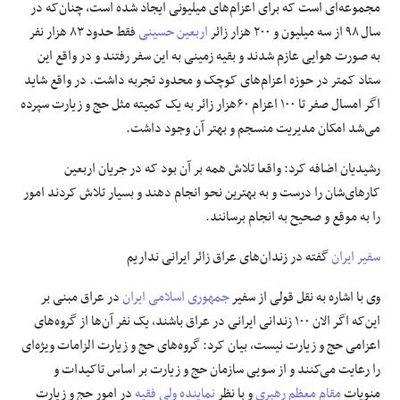
مجموعه‌ای است که برای اعزام‌های میلیونی ایجاد شده است، چنان‌که در
سال ۹۸ از سه میلیون و ۲۰۰ هزار زائر
اربعین حسینی
فقط حدود ۸۳ هزار نفر
به صورت هوایی عازم شدند و بقیه زمینی به این سفر رفتند و در واقع این
ستاد کمتر در حوزه اعزام‌های کوچک و محدود تجربه داشت. در واقع شاید
اگر امسال صفر تا ۱۰۰ اعزام ۶۰هزار زائر به یک کمیته مثل حج و زیارت سپرده
می‌شد امکان مدیریت منسجم و بهتر آن وجود داشت.
رشیدیان اضافه کرد: واقعا تلاش همه بر آن بود که در جریان اربعین
کارهای‌شان را درست و به بهترین نحو انجام دهند و بسیار تلاش کردند امور
را به موقع و صحیح به انجام برسانند.
سفیر ایران
گفته در زندان‌های عراق زائر ایرانی نداریم
وی با اشاره به نقل قولی از سفیر
جمهوری اسلامی ایران
در عراق مبنی بر
این‌که اگر الان ۱۰۰ زندانی ایرانی در عراق باشند، یک نفر آن‌ها از گروه‌های
اعزامی حج و زیارت نیست، بیان کرد: گروه‌های حج و زیارت الزامات ویژه‌ای
را رعایت می‌کنند و از سویی سازمان حج و زیارت بر اساس تاکیدات و
منویات
مقام معظم رهبری
و با نظر
نماینده ولی فقیه
در امور حج و زیارت