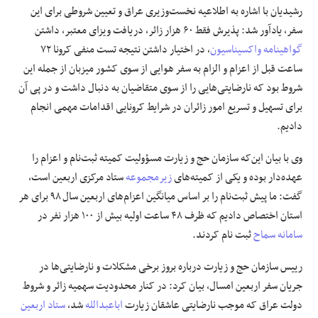
رشیدیان با اشاره به اطلاعیه نخست‌وزیری عراق و تعیین شروطی برای این
سفر، یادآور شد: پذیرش فقط ۶۰ هزار زائر، دریافت ویزای معتبر، داشتن
گواهینامه
واکسیناسیون
، در اختیار داشتن نتیجه تست منفی کرونا ۷۲
ساعت قبل از اعزام و الزام به سفر هوایی از سوی کشور میزبان از جمله این
شروط بود که نارضایتی‌هایی را از سوی متقاضیان به دنبال داشت و در پی آن
برای تسهیل و تسریع امور زائران در شرایط کرونایی اقدامات مهمی انجام
دادیم.
وی با بیان این‌که سازمان حج و زیارت مسؤولیت کمیته ثبت‌نام و اعزام را
عهده‌دار بوده و یکی از کمیته‌های
زیرمجموعه
ستاد مرکزی اربعین است،
گفت: ما پیش ثبت‌نام را بر اساس میانگین اعزام‌های اربعین سال ۹۸ برای هر
استان اختصاص دادیم که ظرف ۴۸ ساعت اولیه بیش از ۱۰۰ هزار نفر در
سامانه سماح
ثبت نام کردند.
رییس سازمان حج و زیارت درباره بروز برخی مشکلات و نارضایتی‌ها در
جریان سفر اربعین امسال، بیان کرد: در کنار محدودیت سهمیه زائر و شروط
دولت عراق که موجب نارضایتی عاشقان زیارت
اباعبدالله
شد،
ستاد اربعین