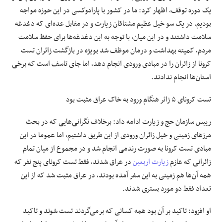
یک دوره توقف، اظهار کرد: ما در کشور با پارادوکسی در این حوزه مواجه
علوم و فن آوری
بودیم، در یک سو خیل عظیم مشتاقان زیارت و در مقابل عده‌ای که دغدغه
سلامت داشتند و در این میان، با توجه به این دغدغه‌ها برای حفظ سلامت
فرهنگی و هنری
مردم، کمیته بهداشت و درمان موظف شد بویژه در بازگشت زائران تست
کرونا از زائران را در مبادی ورودی انجام دهد، اما جای تاسف است که برخی
مقالات
استان‌ها انجام ندادند.
تست کرونای ۵ زائر هنگام ورود به خاک عراق مثبت بود
رییس سازمان حج و زیارت ادامه داد: برخلاف نگرانی‌هایی که در بحث
مرزهای زمینی و خیل زائران ورودی از این طریق داشتیم، اما عموما در این
مبادی تست کرونا به صورت رندمی انجام شد و در مجموع از میان تمام
زائرانی که عازم
زیارت اربعین
در عراق شدند، فقط تست کرونای پنج نفر که
همه آن‌ها هم زمینی به این سفر آمده بودند، در عراق مثبت شد که از این
تعداد فقط دو مورد بستری شدند.
او افزود: تاکید بر آن بود همه کسانی که برمی‌گردند تست شوند و تاکید