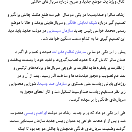
اتفاق ویژه؛
یک موضع جدید و صریح درباره سریال‌های خانگی
ارشاد، ساترا و صداوسیما در یکی دو سال اخیر سه ضلع مثلث چالش برانگیز و
تصمیم گیر درباره
شبکه نمایش خانگی
و سریال‌هایش بودند و حالا با موضع
رسمی محمد خزاعی رئیس جدید
سازمان سینمایی
در دولت جدید باید دید
این تصمیم گیری ها به کدام سمت سنگین خواهد شد.
پیش از این یکی دو سالی
سازمان تنظیم مقررات
صوت و تصویر فراگیر یا
همان ساترا تلاش کرد تا حدود تصمیم‌گیری‌ها و نفوذ خود را وسعت ببخشد و
از نظارت بر پلتفرم‌ها به نظارت بر خروجی سریال‌ها و برنامه‌های ترکیبی و
بعد هم تصویب و مجوز فیلمنامه‌ها و ساخت آثار رسید. بعد از آن و در
روزهای پایانی ریاست علی عسکری بر
سازمان صداوسیما
، شورایی محتوایی
زیر نظر مستقیم ریاست صداوسیما تشکیل شد و کار اعطای مجوز به
سریال‌های خانگی را بر عهده گرفت.
طی این یکی دو ماه که وزیر جدید ارشاد در دولت
ابراهیم رییسی
منصوب
شد و پس از او محمد خزاعی به عنوان رییس جدید سازمان سینمایی سمت
گرفت وضعیت سریال‌های خانگی همچنان با چالش مواجه بود تا اینکه