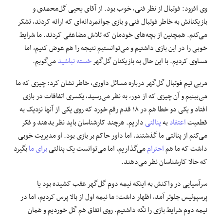
وی افزود: فوتبال از نظر فنی، خوب بود. از آقای یحیی گل‌محمدی و
بازیکنانش به خاطر فوتبال فنی و بازی جوانمردانه‌ای که ارائه کردند، تشکر
می‌کنم. همچنین از بچه‌های خودمان که تلاش مضاعفی کردند. ما شرایط
خوبی را در این بازی داشتیم و می‌توانستیم نتیجه را هم عوض کنیم، اما
مساوی کردیم. با این حال به بازیکنان گل‌گهر
خسته نباشید
می‌گویم.
مربی تیم فوتبال گل‌گهر درباره مسائل داوری، خاطر نشان کرد: چیزی که ما
می‌بینیم و آن چیزی که از دور، به نظر می‌رسید، یکسری اتفاقات در بازی
افتاد و یکی دو خطا هم در ۱۸ قدم رقم خورد که روی یکی از آنها نزدیک به
قطعیت
اعتقاد
به
پنالتی
داریم. هرچند کارشناسان باید نظر بدهند و فکر
می‌کنم از پنالتی ما گذشتند، اما داور حاکم بر بازی بود. او مدیریت خوبی
داشت که ما هم
احترام
می‌گذاریم، اما می‌توانست یک پنالتی
برای ما
بگیرد
که حالا کارشناسان نظر می‌دهند.
سرآسیایی در واکنش به اینکه نیمه دوم گل‌گهر عقب کشیده بود یا
پرسپولیس جلوتر آمد، اظهار داشت: ما نیمه اول از بالا پرس کردیم، اما در
نیمه دوم شرایط بازی را نگه داشتیم. روی اتفاق هم گل خوردیم و همان