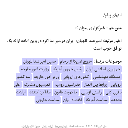
انتهای پیام/
منبع خبر:
خبرگزاری میزان
اخبار مرتبط:
امیرعبداللهیان: ایران در میز مذاکره در وین آماده ارائه یک
توافق خوب است
موضوعات مرتبط:
خروج آمریکا از برجام
حسین امیرعبداللهیان
جمهوری اسلامی ایران
رئیس جمهور آمریکا
وزارت امور خارجه
دستگاه دیپلماسی
کشورهای اروپایی
وزیر امور خارجه
سه کشور
اروپایی
روابط بین الملل
فدراسیون روسیه
کمیسیون مشترک
علی
باقری کنی
راستی آزمایی
حاکمیت قانون
مذاکره کننده
ایالات
متحده
سیاست آمریکا
اقتصاد ایران
سیاست خارجی
حق کپی © ۲۰۰۱-۲۰۲۶ - Sarkhat.com -
درباره سرخط
-
آرشیو اخبار
-
جدول لیگ برتر ایران