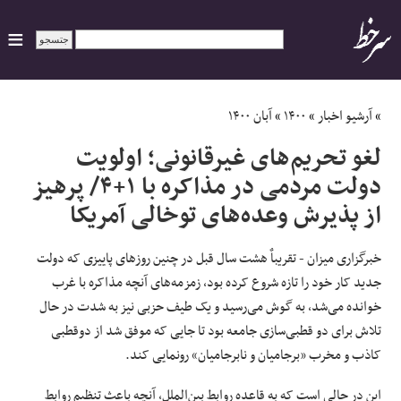
ایران
»
آرشیو اخبار
»
۱۴۰۰
»
آبان ۱۴۰۰
لغو تحریم‌های غیرقانونی؛ اولویت
سیاسی
دولت مردمی در مذاکره با ۱+۴/ پرهیز
از پذیرش وعده‌های توخالی آمریکا
اقتصاد
ورزشی
خبرگزاری میزان - تقریباٌ هشت سال قبل در چنین روزهای پاییزی که دولت
جدید کار خود را تازه شروع کرده بود، زمزمه‌های آنچه مذاکره با غرب
جهان
خوانده می‌شد، به گوش می‌رسید و یک طیف حزبی نیز به شدت در حال
تلاش برای دو قطبی‌سازی جامعه بود تا جایی که موفق شد از دوقطبی
اجتماعی
کاذب و مخرب «برجامیان و نابرجامیان» رونمایی کند.
حوادث
این در حالی است که به قاعده روابط بین‌الملل، آنچه باعث تنظیم روابط