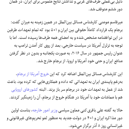
دلیل بی‌عملی طرف‌های غربی و نداشتن نتایج ملموس برای ایران، در همان
دور ششم متوقف شد.
میرقاسم مومنی کارشناس مسائل بین‌الملل در همین زمینه به میزان گفت:
برجام یک قرارداد کاملاً حقوقی بین ایران و ۱+۵ بود که تمام تعهدات طرفین
در این توافقنامه مشخص شده و به امضای همه طرف‌ها رسیده است. اما با
توجه به تزلزل آمریکا در سیاست خارجی، بعد از روی کار آمدن ترامپ به
عنوان رئیس جمهور در سال ۲۰۱۶، به صورت یکجانبه و بدون در نظر گرفتن
منافع ایران و حتی خود آمریکا و اروپا، از برجام خارج شد.
این کارشناس مسائل بین‌الملل اضافه کرد که این
خروج آمریکا از برجام
،
به‌رغم پایبندی ایران به تعهداتی که داده و همکاری‌هایی که کرده بود، باعث
شد از عمل به تعهدات خود در برجام سر باز بزند. البته
کشورهای اروپایی
هم با مماشات خود با آمریکا در هنگام خروج از برجام، آن را زمینگیر کردند.
حالا به گفته علی باقری‌کنی معاون سیاسی
وزیر امور خارجه
، بناست اولین
دور مذاکره ایران و ۱+۴ در دولت جدید به منظور لغو تحریم‌های غیرقانونی و
غیرانسانی روز ۸ آذر برگزار می‌شود.