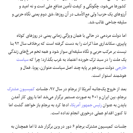
کشورها می‌شود، چگونگی و کیفت تأمین منافع ملی است و نه امید و
علوم و فن آوری
آرزوهای یک حزب! ولی مع‌الأسف در آن روزها، شق دوم یعنی نگاه حزبی و
سلیقه جناحی غالب شد.
فرهنگی و هنری
اما دولت مردمی در حالی با همان ویژگی زمانی یعنی در روز‌های کوتاه
پاییزی، سکانداری مذاکرات را به دست گرفته است که برخلاف سال ۹۲ بنا
مقالات
نیست بر مرکب حزبی و نگاه سلیقه‌ای سوار شود و همه تخم مرغ‌های زندگی
یک ملت را در سبد ترک خورده اعتماد به غرب بگذارد؛ چرا که
سیاست
خارجی
دولت سیزدهم بر پایه چند اصل سیاست متوازن، پویا، فعال و
هوشمند استوار است.
بعد از خروج یک‌جانبه آمریکا از برجام در سال ۹۷، جلسات
کمیسیون مشترک
برجام، بین ایران و ۱+۴ به صورت مستمر برگزار می‌شد اما با روی کار آمدن
بایدن به عنوان
رئیس جمهور آمریکا
، ادعا کرد به برجام باز خواهد گشت اما
تا کنون اقدام عملی درخوری انجام نداده است.
جلسات کمیسیون مشترک برجام ۶ دور در وین برگزار شد تا اما همچنان به