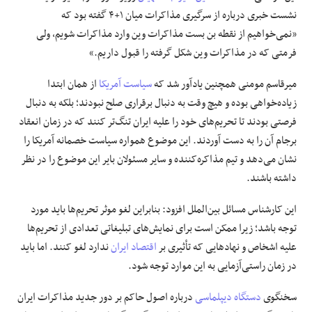
نشست خبری درباره از سرگیری مذاکرات میان ۱+۴ گفته بود که
«نمی‌خواهیم از نقطه بن بست مذاکرات وین وارد مذاکرات شویم، ولی
فرمتی که در مذاکرات وین شکل گرفته را قبول داریم.»
میرقاسم مومنی همچنین یادآور شد که
سیاست آمریکا
از همان ابتدا
زیاده‌خواهی بوده و هیچ وقت به دنبال برقراری صلح نبودند؛ بلکه به دنبال
فرصتی بودند تا تحریم‌های خود را علیه ایران تنگ‌تر کنند که در زمان انعقاد
برجام آن را به دست آوردند. این موضوع همواره سیاست خصمانه آمریکا را
نشان می‌دهد و تیم مذاکره‌کننده و سایر مسئولان بایر این موضوع را در نظر
داشته باشند.
این کارشناس مسائل بین‌الملل افزود: بنابراین لغو موثر تحریم‌ها باید مورد
توجه باشد؛ زیرا ممکن است برای نمایش‌های تبلیغاتی تعدادی از تحریم‌ها
علیه اشخاص و نهادهایی که تأثیری بر
اقتصاد ایران
ندارد لغو کنند. اما باید
در زمان راستی‌آزمایی به این موارد توجه شود.
سخنگوی
دستگاه دیپلماسی
درباره اصول حاکم بر دور جدید مذاکرات ایران