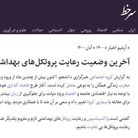
ایران
سیاسی
اقتصاد
ورزشی
جهان
اجتماعی
حوادث
علوم و فن آوری
»
آرشیو اخبار
»
۱۴۰۰
»
آبان ۱۴۰۰
آخرین وضعیت رعایت پروتکل‌های بهداش
به گزارش
گروه اجتماعی
خبرگزاری دانشجو، اکنون بیش از چندین ماه از ورود وی
مخرب
زندگی همگان را به نوعی
مختل
کرده است. آغاز طرح
فاصله گذاری
هوشم
با توجه به نیاز اقتصادی جامعه و
اهتمام
ویژه دولت برای جلوگیری از
زیان
بیشتر 
برای مقابله با
بیماری کرونا
تغییر داد و سعی بر آن شد تا با همکاری مردم، روند ا
گفتنی است
واکسیناسیون
و رعایت
پروتکل
‌های بهداشتی لازم و ملزوم یکدیگر هست
رعایت پروتکل‌ها بی
تفاوت
باشیم.