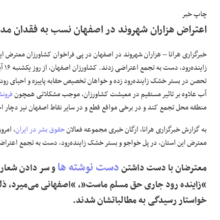
چاپ خبر
اعتراض هزاران شهروند در اصفهان نسب به فقدان مد
خبرگزاری هرانا – هزاران
شهروند در اصفهان در پی فراخوان
کشاورزان
معترض این 
زاینده‌رود، دست به تجمع اعتراضی زدند.
کشا
تحصن در
بستر خشک زاینده‌رود
زده و خواهان تخصیص حقابه پاییزه و احیای رود
آب علاوه بر تاثیر مستقیم در معیشت کشاورزان، موجب مشکلاتی همچون
فرون
منطقه محل تجمع کند و در برخی مواقع قطع و در سایر نقاط اصفهان نیز دچار 
به گزارش خبرگزاری هرانا، ارگان خبری مجموعه فعالان
حقوق بشر در ایران
،
امروز جمعه ۲۸ آبان ماه ۰۰
معترض این استان، در پل خواجو و بستر خشک زاینده‌رود، دست به تجمع اعتراض
دست نوشته ها
معترضان با دست داشتن
و سر دادن شعارها
“زاینده رود جاری حق مسلم ماست”، “اصفهانی می‌میرد، ذلت ن
خواستار رسیدگی به مطالباتشان شدند.