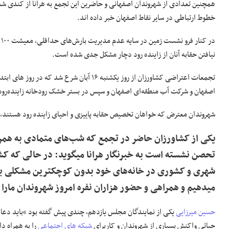
همچنین تعدادی از شهروندان اصفهانی و حاضرین این تجمع به هرانا از کندی ش
خطوط ارتباطی در سایر نقاط اصفهان خبر داده اند.
در کنار فرو نشست زمین در سایه عدم مدیریت بارش‌های حداقلی، معیشت ۱۰۰ هزار کشاورز در
نیافتن حقابه آنان از زاینده رود دچار مشکل جدی شده است.
تجمعات اعتراضی کشاورزان از روز یکشنبه ۱۶ آبان شرع شد که در روز های ابتدایی در مقابل دفتر یکی از
اصفهان و شرکت آب منطقه‌ای اصفهان و سپس در بستر خشک رودخانه زاینده‌رود 
شهروندان معترض که خواهان تخصیص حقابه پاییزی و احیای زاینده رود هستند، ش
یکی از کشاورزان حاضر در تجمع که شب‌های متمادی به همرا
تحصن نشسته است به خبرنگار هرانا میگوید: در حالی که کش
شهری و کشوری در خانه‌های خود بدون کوچکترین مشکلی به خ
میدهیم و همراهی و حضور هزاران نفره امروز شهروندان مارا
حسین میرزایی
یکی از نمایندگان مجلس یازدهم، چندی پیش گفته بود “باید دعا کنیم
حیاتی واکنش بسیاری از شهروندان و کاربرای
شبکه های اجتماعی
را به همراه د