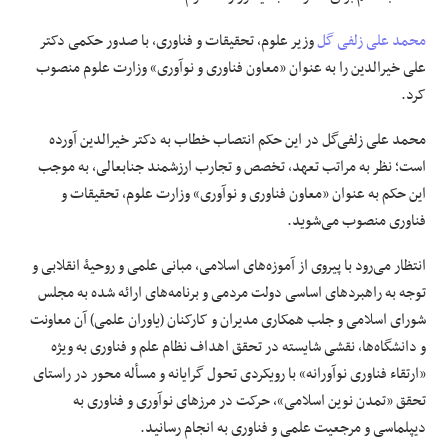
محمد علی زلفی گل
وزیر علوم، تحقیقات و فناوری، با صدور
حکمی
دکتر
علی
خیرالدین
را به عنوان «معاون فناوری و نوآوری» وزارت علوم منصوب
کرد.
محمد علی زلفی‌گل در این حکم انتصاب خطاب به دکتر
خیرالدین
آورده
است؛ نظر به مراتب تعهد، تخصص و تجارب ارزشمند جنابعالی، به موجب
این حکم به عنوان «معاون فناوری و نوآوری» وزارت علوم، تحقیقات و
فناوری منصوب می‌شوید.
انتظار می‌رود
با پیروی از آموزه‌های اسلامی، مبانی علمی و
روحیۀ
انقلابی و
توجه به راهبردهای اساسی دولت مردمی و برنامه‌های ارائه شده به مجلس
شورای اسلامی و جلب همکاری مدیران و کارکنان (یاوران علمی) آن معاونت
و دانشگاه‌ها، نقشی شایسته در تحقق اهداف نظام علم و فناوری به ویژه
«
ارتقاء
فناوری نوآورانه» با
رویکردی
تحول
گرایانه
و مسأله محور در راستای
تحقق «تمدن نوین اسلامی»، حرکت در مرزهای نوآوری و فناوری به
دیپلماسی و مرجعیت علمی و فناوری به انجام رسانید.