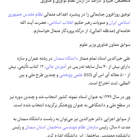
متخصص، خبره و کارآمد در ارکان نظام نوآوری و فناوری
توفیق روزافزون جنابعالی را در پیشبرد اهداف متعالی
نظام مقدس جمهوری
اسلامی ایران
و منویات رهبر حکیم
انقلاب اسلامی
، حضرت آیت الله
خامنه‌ای (مدظله العالی)، از درگاه پروردگار متعال خواستارم.
سوابق معاون فناوری وزیر علوم
علی خیرالدین استاد تمام ممتاز
دانشگاه سمنان
در رشته عمران و سازه
دارای بیش از ۴۰ سال سابقه تدریس در
آموزش عالی
، ۱۲ کتاب تألیفی، بیش
از ۵۰۰ مقاله آی اس آی (ISI)
علمی پژوهشی
و چندین طرح ملی و بین
المللی، ثبت اختراع است.
وی در سال ۱۳۹۹ به عنوان استاد نمونه کشور انتخاب شد و چندین دوره نیز
در سطح ملی و دانشگاهی به عنوان پژوهشگر برگزیده انتخاب شده است.
از سوابق اجرایی دکتر خیرالدین نیز می‌توان به ریاست دانشگاه سمنان به
مدت ۸ سال، رئیس
سازمان نظام مهندسی ساختمان
استان سمنان
و رئیس
دانشکده مهندسی ساختمان این دانشگاه اشاره کرد.