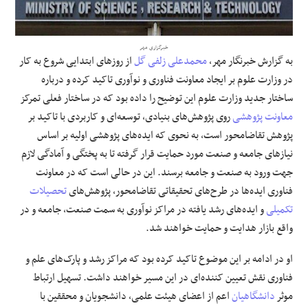
علوم و فن آوری
خبرگزاری مهر
به گزارش خبرنگار مهر،
محمدعلی زلفی گل
از روزهای ابتدایی شروع به کار
فرهنگی و هنری
در وزارت علوم بر ایجاد معاونت فناوری و نوآوری تاکید کرده و درباره
ساختار جدید وزارت علوم این توضیح را داده بود که در ساختار فعلی
تمرکز
مقالات
معاونت پژوهشی
روی پژوهش‌های بنیادی، توسعه‌ای و کاربردی با تاکید بر
پژوهش تقاضامحور است، به نحوی که ایده‌های پژوهشی اولیه
بر اساس
نیازهای جامعه و صنعت مورد
حمایت
قرار گرفته تا به پختگی و آمادگی لازم
جهت ورود به صنعت و
جامعه
برسند. این در حالی است که در معاونت
فناوری ایده‌ها در طرح‌های تحقیقاتی تقاضامحور، پژوهش‌های
تحصیلات
تکمیلی
و
ایده‌های
رشد یافته در مراکز نوآوری به سمت صنعت، جامعه و
در
واقع
بازار هدایت و
حمایت
خواهند شد.
او در ادامه بر این موضوع تاکید کرده بود که مراکز رشد و پارک‌های علم و
فناوری نقش تعیین کننده‌ای در این
مسیر
خواهند داشت. تسهیل ارتباط
موثر
دانشگاهیان
اعم از اعضای هیئت علمی، دانشجویان و محققین با