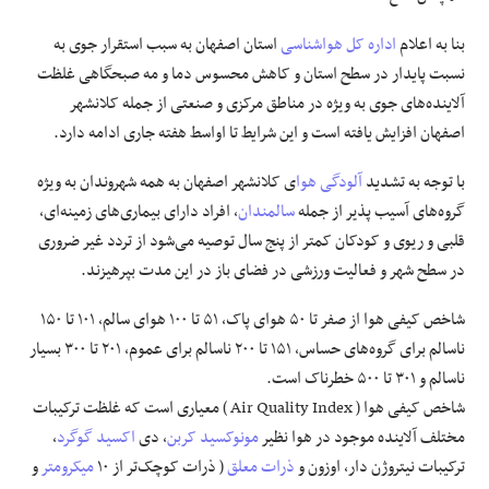
بنا به اعلام
اداره کل
هواشناسی
استان اصفهان به سبب استقرار جوی به
نسبت پایدار در سطح استان و کاهش محسوس دما و مه صبحگاهی غلظت
آلاینده‌های جوی به ویژه در مناطق مرکزی و صنعتی از جمله
کلانشهر
اصفهان افزایش یافته است و این شرایط تا اواسط هفته جاری ادامه دارد.
با توجه به تشدید
آلودگی هوا
ی
کلانشهر
اصفهان به همه شهروندان به ویژه
گروه‌های آسیب پذیر از جمله
سالمندان
، افراد دارای بیماری‌های زمینه‌ای،
قلبی و ریوی و کودکان کمتر از پنج سال توصیه می‌شود از تردد غیر ضروری
در سطح شهر و فعالیت ورزشی در فضای باز در این مدت بپرهیزند.
شاخص کیفی هوا از صفر تا ۵۰ هوای پاک، ۵۱ تا ۱۰۰ هوای سالم، ۱۰۱ تا ۱۵۰
ناسالم برای گروه‌های حساس، ۱۵۱ تا ۲۰۰ ناسالم برای عموم، ۲۰۱ تا ۳۰۰ بسیار
ناسالم و ۳۰۱ تا ۵۰۰ خطرناک است.
شاخص کیفی هوا ( Air Quality Index ) معیاری است که غلظت ترکیبات
مختلف آلاینده موجود در هوا نظیر
مونوکسید کربن
، دی
اکسید گوگرد
،
ترکیبات نیتروژن دار، اوزون و
ذرات معلق
( ذرات کوچک‌تر از ۱۰
میکرومتر
و