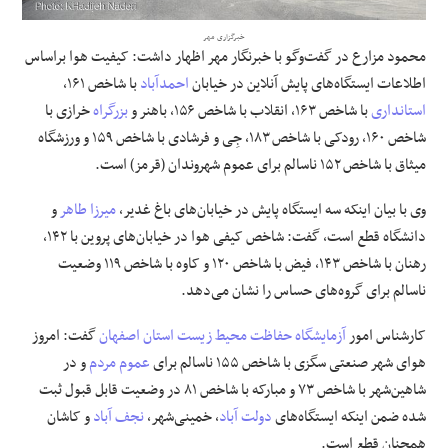
خبرگزاری مهر
علوم و فن آوری
محمود مزارع در گفت‌وگو با خبرنگار مهر اظهار داشت: کیفیت هوا
براساس
اطلاعات ایستگاه‌های پایش آنلاین در خیابان
احمدآباد
با شاخص ۱۶۱،
فرهنگی و هنری
استانداری
با شاخص ۱۶۳، انقلاب با شاخص ۱۵۶، باهنر و
بزرگراه
خرازی با
شاخص ۱۶۰، رودکی با شاخص ۱۸۳،
جِی
و فرشادی با شاخص ۱۵۹ و ورزشگاه
مقالات
میثاق با شاخص ۱۵۲ ناسالم برای عموم شهروندان (قرمز) است.
وی با بیان اینکه سه ایستگاه پایش در خیابان‌های باغ غدیر،
میرزا طاهر
و
دانشگاه قطع است، گفت: شاخص کیفی هوا در خیابان‌های پروین با ۱۴۲،
رهنان با شاخص ۱۴۳، فیض با شاخص ۱۲۰ و کاوه با شاخص ۱۱۹ وضعیت
ناسالم برای گروه‌های حساس را نشان می‌دهد.
کارشناس امور
آزمایشگاه
حفاظت محیط زیست استان اصفهان
گفت: امروز
هوای شهر صنعتی
سگزی
با شاخص ۱۵۵ ناسالم برای
عموم مردم
و در
شاهین‌شهر با شاخص ۷۳ و مبارکه با شاخص ۸۱ در وضعیت قابل قبول ثبت
شده ضمن اینکه ایستگاه‌های
دولت آباد
، خمینی‌شهر،
نجف آباد
و کاشان
همچنان قطع است.