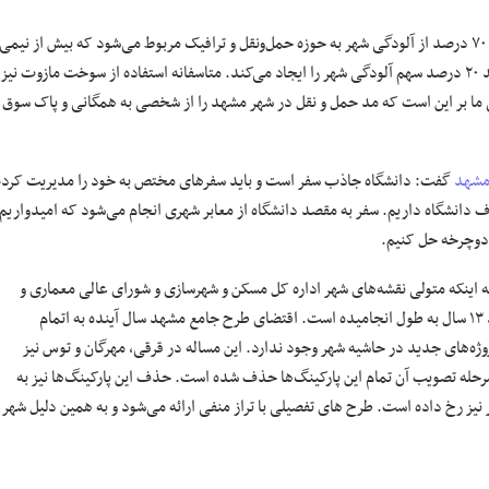
وی در خصوص راهکارهای شورا برای کاهش آلودگی هوا خاطرنشان کرد: بیش از ۷۰ درصد از آلودگی شهر به حوزه حمل‌ونقل و ترافیک مربوط می‌شود که بیش از نیمی
از آن مربوط به رفت‌وآمد با خودروهای شخصی است. چهار نیروگاه در شهر مشهد ۲۰ درصد سهم آلودگی شهر را ایجاد می‌کند. متاسفانه استفاده از سوخت مازوت نیز
ما بر این است که مد حمل و نقل در شهر مشهد را از شخصی به همگانی و پاک سوق
مشهد
گفت: دانشگاه جاذب سفر است و باید سفرهای مختص به خود را مدیریت کرده
ف دانشگاه داریم. سفر به مقصد دانشگاه از معابر شهری انجام می‌شود که امیدواریم
ز دوچرخه حل کنیم.
 اینکه متولی نقشه‌های شهر اداره کل مسکن و شهرسازی و شورای عالی معماری و
شهرسازی کشور است، عنوان کرد: طرح جامع مشهد و هفت طرح تفصیلی حدود ۱۳ سال به طول انجامیده است. اقتضای طرح جامع مشهد سال آینده به اتمام
ژه‌های جدید در حاشیه شهر وجود ندارد. این مساله در قرقی، مهرگان و توس نیز
۳ پارکینگ جانمایی شده که در مرحله تصویب آن تمام این پارکینگ‌ها حذف شده است. حذف این پارکینگ‌ها نیز به
نیز رخ داده است. طرح های تفصیلی با تراز منفی ارائه می‌شود و به همین دلیل شهر