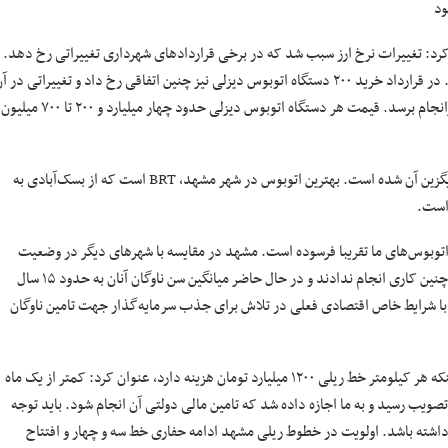
ار کرد: تغییرات نرخ ارز سبب شد که در برخی قراردادهای شهرداری تغییراتی رخ دهد.
این تغییرات توسط خریدار و فروشنده در قرارداد ایجاد شده و ادامه پیدا می‌کند. در قرارداد خرید ۲۰۰ دستگاه اتوبوس دیزلی نیز چنین اتفاقی رخ داد و تغییراتی در 
ایجاد شد. به زودی لایحه خرید ۲۰۰ دستگاه اتوبوس به شورا آمده تا کار آن به سرانجام برسد. قیمت هر دستگاه اتوبوس دیزلی حدود چهار میلیارد و ۲۰۰ تا ۷۰۰ میلیون
فرهمندی افزود: در برخی معابر حاشیه امکان استفاده از اتوبوس نیست و ون جایگزین آن شده است. بهترین اتوبوس در شهر مشهد، BRT است که از بسک‌آبادی به
 است.
 اتوبوسرانی مشهد ۱۱ سال است، عنوان کرد: اتوبوس‌های ما تقریبا فرسوده است. مشهد در مقایسه با شهرهای دیگر در وضعیت
بهتری قرار دارد. در سال‌های گذشته ناوگان اتوبوسرانی تامین شد. برخی شهرها چنین کاری انجام ندادند و در حال حاضر میانگین سن ناوگان آنان به حدود ۱۵ سال
د. با شرایط خاص اقتصادی فعلی در تلاش برای جذب سرمایه‌گذار جهت تامین ناوگان
رئیس کمیسیون حمل‌ونقل، عمران و ترافیک شورای اسلامی شهر مشهد با بیان اینکه هر کیلومتر خط ریلی ۱۲۰۰ میلیارد تومان هزینه دارد، عنوان کرد: کمتر از یک ماه
تصویب رسید و به ما اجازه داده شد که تامین مالی دولتی آن انجام شود. باید توجه
 داشته باشد. اولویت در خطوط ریلی مشهد ادامه حفاری خط سه و چهار و افتتاح