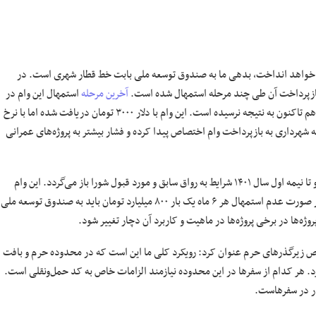
 خواهد انداخت، بدهی ما به صندوق توسعه ملی بابت خط قطار شهری است. در
بازپرداخت آن طی چند مرحله استمهال شده است.
آخرین مرحله
استمهال این وام در
دی ماه سال جاری به اتمام خواهد رسید. متاسفانه پیگیری برای استمهال مجدد هم تاکنون به نتیجه نرسیده است. این وام با دلار ۳۰۰۰ تومان دریافت شده اما با نرخ
هرداری به بازپرداخت وام اختصاص پیدا کرده و فشار بیشتر به پروژه‌های عمرانی
وی افزود: شرایط مالی شهرداری ظرف چند ماه آینده به جمع‌بندی خواهد رسید و تا نیمه اول سال ۱۴۰۱ شرایط به رواق سابق و مورد قبول شورا باز می‌گردد. این وام
مربوط به خط یک و ۲ قطار شهری بوده که در چند مرحله استمهال شده است. در صورت عدم استمهال هر ۶ ماه یک‌ بار ۸۰۰ میلیارد تومان باید به صندوق توسعه ملی
ژه‌ها در برخی پروژه‌ها در ماهیت و کاربرد آن دچار تغییر شود.
زیرگذرهای حرم عنوان کرد: رویکرد کلی ما این است که در محدوده حرم و بافت
 هر کدام از سفرها در این محدوده نیازمند الزامات خاص به کد حمل‌ونقلی است.
ار در سفرهاست.