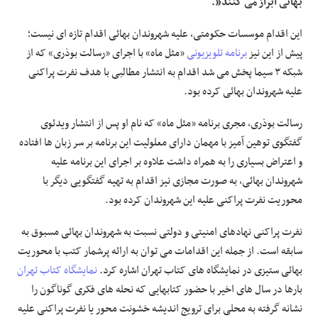
بهائی ابراز می کنند”.
این اقدام موسسات حکومتی، علیه شهروندان بهائی اقدام تازه ای نیست؛
پیش از این نیز
برنامه تلویزیونی
«مثل ماه» با اجرای «رسالت بوذری» که از
شبکه ۳ سیما پخش می شد اقدام به انتشار مطالبی با هدف نفرت پراکنی
علیه شهروندان بهائی کرده بود.
رسالت بوذری، مجری برنامه «مثل ماه» که نام او پس از انتشار ویدئوی
گفتگوی توهین آمیز با مهمان دارای معلولیت این برنامه بر سر زبان ها افتاده
و اعتراض بسیاری را به همراه داشت علاوه بر اجرای این برنامه علیه
شهروندان بهائی، به صورت مجازی نیز اقدام به تهیه گفتگویی دیگر با
محوریت نفرت پراکنی علیه این شهروندان کرده بود.
نفرت پراکنی نهادهای امنیتی و دولتی نسبت به شهروندان بهائی مسبوق به
سابقه است. از جمله این اقدامات می توان به ارائه پرشمار کتب با محوریت
بهائی ستیزی در نمایشگاه های کتاب تهران اشاره کرد.
نمایشگاه کتاب تهران
بارها در سال های اخیر با حضور کتابهایی که نحله های فکری گوناگون را
نشانه گرفته به محلی برای ترویج اندیشه خشونت محور یا نفرت پراکنی علیه