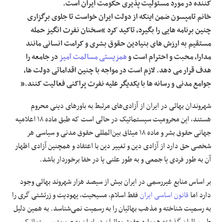
کننده در مورد مسئولیت پذیری حکومت ایران است.
خانم تامپسون ضمن اینکه از دولت ایران خواست تا جلوی برگزاری
چنین برنامه هایی را بگیرد، تاکید کرد “سخنان نفرت انگیز حمله
مستقیم به ارزش های بنیادین حقوق بشری و کرامت انسانی مانند
مدارا، محبت و احترام است و
همزیستی مسالمت آمیز
در جامعه را
هدف قرار می دهد. لازم است در مواجه با چنین اقداماتی دولت ها،
جوامع مدنی و رسانه ها با یکدیگر علیه نفرت پراکنی فعالیت کنند.”
شهروندان بهائی در ایران از آزادی‌های مرتبط به باورهای دینی محروم
هستند، این محرومیت سیستماتیک در حالی است که طبق ماده ۱۸ اعلامیه
جهانی حقوق بشر و ماده ۱۸ میثاق بین‌المللی حقوق مدنی و سیاسی هر
شخصی حق دارد از آزادی دین و تغییر دین با اعتقاد و همچنین آزادی اظهار
آن به طور فردی یا جمعی و به طور علنی یا در خفا برخوردار باشد.
بر اساس منابع غیررسمی در ایران بیش از سیصد هزار شهروند بهائی وجود
دارد اما
قانون اساسی ایران
فقط اسلام، مسیحیت، یهودیت و زرتشتی گری را
به رسمیت شناخته و مذهب بهائیان را به رسمیت نمی‌شناسد. به همین دلیل