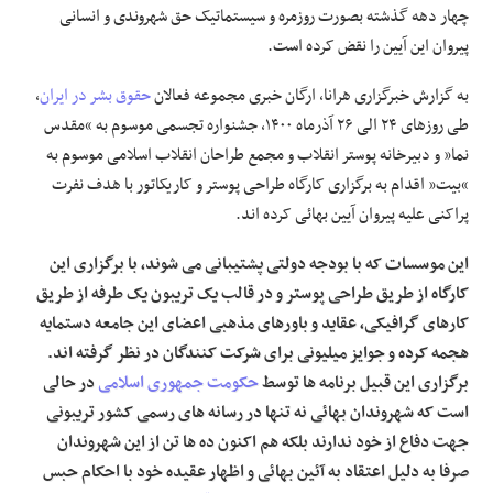
چهار دهه گذشته بصورت روزمره و سیستماتیک حق شهروندی و انسانی
پیروان این آیین را نقض کرده است.
به گزارش خبرگزاری هرانا، ارگان خبری مجموعه فعالان
حقوق بشر در ایران
،
طی روزهای ۲۴ الی ۲۶ آذرماه ۱۴۰۰، جشنواره تجسمی موسوم به “مقدس
نما” و دبیرخانه پوستر انقلاب و مجمع طراحان انقلاب اسلامی موسوم به
“بیت” اقدام به برگزاری کارگاه طراحی پوستر و کاریکاتور با هدف نفرت
پراکنی علیه پیروان آیین بهائی کرده اند.
این موسسات که با بودجه دولتی پشتیبانی می شوند، با برگزاری این
کارگاه از طریق طراحی پوستر و در قالب یک تریبون یک طرفه از طریق
کارهای گرافیکی، عقاید و باورهای مذهبی اعضای این جامعه دستمایه
هجمه کرده و جوایز میلیونی برای شرکت کنندگان در نظر گرفته اند.
برگزاری این قبیل برنامه ها توسط
حکومت جمهوری اسلامی
در حالی
است که شهروندان بهائی نه تنها در رسانه های رسمی کشور تریبونی
جهت دفاع از خود ندارند بلکه هم اکنون ده ها تن از این شهروندان
صرفا به دلیل اعتقاد به آئین بهائی و اظهار عقیده خود با احکام حبس