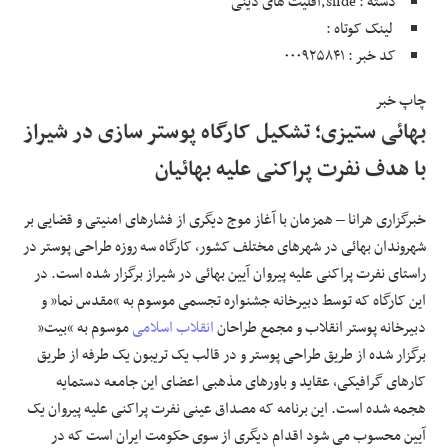
دسته : slide,اقلیت های دینی
لینک کوتاه :
علوم و فن آوری
کد خبر : ۰۰۰۹۲۵۸۴۱
فرهنگی و هنری
چاپ خبر
بهائی ستیزی؛ تشکیل کارگاه پوستر سازی در شیراز
مقالات
با هدف نفرت پراکنی علیه بهائیان
خبرگزاری هرانا – همزمان با آغاز موج دیگری از فشارهای امنیتی و قضایی بر
شهروندان بهائی در شهرهای مختلف کشور، کارگاه سه روزه طراحی پوستر در
راستای نفرت پراکنی علیه پیروان آیین بهائی در شیراز برگزار شده است. در
این کارگاه که توسط دبیرخانه جشنواره تجسمی موسوم به “مقدس نما” و
دبیرخانه پوستر انقلاب و مجمع طراحان
انقلاب اسلامی
موسوم به “بیت”
برگزار شده از طریق طراحی پوستر و در قالب یک تریبون یک طرفه از طریق
کارهای گرافیکی، عقاید و باورهای مذهبی اعضای این جامعه دستمایه
هجمه شده است. این برنامه که مصداق عینی نفرت پراکنی علیه پیروان یک
آیین محسوب می شود اقدام دیگری از سوی حکومت ایران است که در