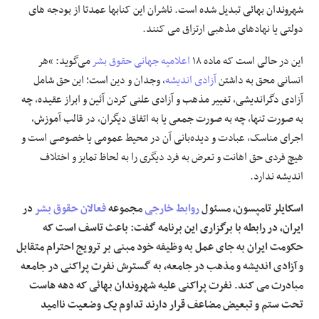
شهروندان بهائی تبدیل شده است. ناشران این کنابها عمدتا از بودجه های
دولتی یا نهادهای مذهبی ارتزاق می کنند.
این در حالی است که ماده ۱۸
اعلامیه جهانی حقوق بشر
می‌گوید: “هر
انسانی محق به داشتن
آزادی اندیشه
، وجدان و دین است؛ این حق شامل
آزادی دگراندیشی، تغییر مذهب و آزادی علنی کردن آئین و ابراز عقیده، چه
به صورت تنها، چه به صورت جمعی یا به اتفاق دیگران، در قالب آموزش،
اجرای مناسک، عبادت و دیده‌بانی آن در محیط عمومی یا خصوصی است و
هیچ فردی حق اهانت و تعرض به فرد دیگری را به لحاظ تمایز و اختلاف
اندیشه ندارد.
اسکایلر تامپسون، مسئول
روابط خارجی
مجموعه
فعالان حقوق بشر
در
ایران، در رابطه با برگزاری این برنامه گفت: باعث تاسف است که
حکومت ایران به جای عمل به وظیفه خود مبنی بر ترویج احترام متقابل
و آزادی اندیشه و مذهب در جامعه، به گسترش نفرت پراکنی در جامعه
مبادرت می کند. نفرت پراکنی علیه شهروندان بهائی که دهه هاست
تحت ستم و تبعیض مضاعف قرار دارند تداوم یک وضعیت ناامید