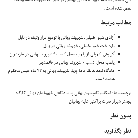
طی سالیان گذشته همواره حقوق بهائیان در ایران به صورت سیستماتیک
نقض شده است.
مطالب مرتـبط
آزادی شیوا خلیلی، شهروند بهائی با تودیع قرار وثیقه در بابل
بازداشت شیوا خلیلی، شهروند بهائی در بابل
گزارش تکمیلی از پلمپ محل کسب ۹ شهروند بهائی در مازندران
پلمب محل کسب ۶ شهروند بهائی در قائمشهر
دادگاه تجدیدنظر یزد؛ چهار شهروند بهائی به ۳۲ ماه حبس محکوم
شدند / سند
برچسب ها: اسکایلر تامپسون بهائی پدیده ثابتی شهروندان بهائی کارگاه
پوستر شیراز نفرت پراکنی علیه بهائیان
بدون نظر
نظر بگذارید