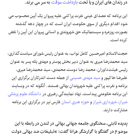
در زندان های ایران و یا تحت
بازداشت موقت
به سر می برند.
این برنامه که مصداق عینی نفرت پراکنی علیه پیروان یک آیین محسوب می
شود اقدام دیگری از سوی حکومت ایران است که در چهار دهه گذشته
بصورت روزمره و سیستماتیک حق شهروندی و انسانی پیروان این آیین را نقض
کرده است.
حجت‌الاسلام امیرحسین کامل نواب، به عنوان رئیس شورای سیاست‌گذاری،
سید محمدرضا میری به عنوان دبیر بخش پوستر و مهدی یکه پسر به عنوان
رئیس هیئت‌داوران، محمد رضا دوست محمدی، سید محمدرضا میری،
علیرضا خاکپور و
سید مهدی حسینی
از جمله دست اندرکاران برگزاری این
برنامه و نفرت پراکنی علیه شهروندان بهائی هستند. آنگونه که در وبسایت
این برنامه حکومتی پیداست، نهاد نمایندگی رهبری در
دانشگاه علوم پزشکی
شیراز
،
شهرداری شیراز
و
حوزه هنری استان
فارس نیز در برگزاری این برنامه
مشارکت دارند.
پدیده ثابتی، سخنگوی جامعه جهانی بهائی در لندن در رابطه با این
موضوع در گفتگو با گزارشگر هرانا گفت: “تبلیغات ضد بهائی دولت