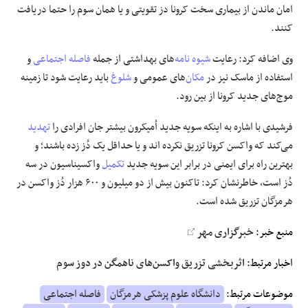
امان ماندن از بیماری سخت کرونا دز تقویتی و یا همان سوم را حتما دریافت
کنند.
وی اضافه کرد: رعایت
شیوه نامه
‌های بهداشتی از جمله
فاصله اجتماعی
و
استفاده از ماسک نیز در
مکان
‌های عمومی و
شلوغ
باید رعایت شود تا زمینه
موج‌های جدید کرونا از بین رود.
فرشیدی با اشاره به اینکه سویه جدید اُمیکرون بیشتر جان افرادی را
تهدید
می‌کند که واکسن کرونا تزریق نکرده اند و یا حداقل یک دُز زده باشند؛ و
بهترین راه برای ایمنی در برابر این سویه جدید
تکمیل
واکسیناسیون در سه
دُز است، خاطرنشان کرد: تاکنون بیش از دو میلیون و ۶۰۰ هزار دُز واکسن در
هرمزگان تزریق شده است.
منبع خبر:
خبرگزاری مهر
اخبار مرتبط:
اثربخشی تزریق واکسن‌های ناهمگن در دوز سوم
موضوعات مرتبط:
دانشگاه علوم پزشکی هرمزگان
فاصله اجتماعی