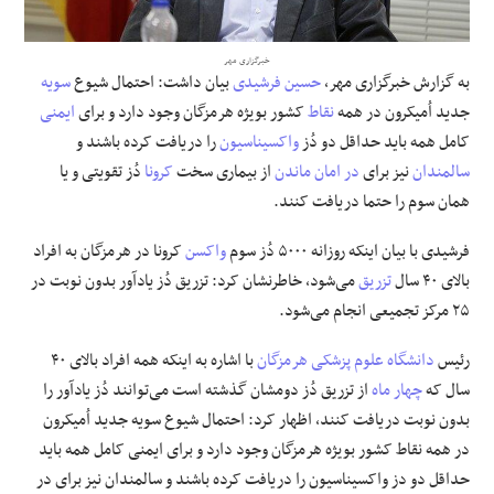
علوم و فن آوری
خبرگزاری مهر
به گزارش خبرگزاری مهر،
حسین فرشیدی
بیان داشت: احتمال شیوع
سویه
فرهنگی و هنری
جدید اُمیکرون در همه
نقاط
کشور بویژه هرمزگان وجود دارد و برای
ایمنی
کامل همه باید حداقل دو دُز
واکسیناسیون
را دریافت کرده باشند و
مقالات
سالمندان
نیز برای
در امان
ماندن
از بیماری سخت
کرونا
دُز تقویتی و یا
همان سوم را حتما دریافت کنند.
فرشیدی با بیان اینکه روزانه ۵۰۰۰ دُز سوم
واکسن
کرونا در هرمزگان به افراد
بالای ۴۰ سال
تزریق
می‌شود، خاطرنشان کرد: تزریق دُز یادآور بدون نوبت در
۲۵ مرکز تجمیعی انجام می‌شود.
رئیس
دانشگاه علوم پزشکی هرمزگان
با اشاره به اینکه همه افراد بالای ۴۰
سال که
چهار ماه
از تزریق دُز دومشان گذشته است می‌توانند دُز یادآور را
بدون نوبت دریافت کنند، اظهار کرد: احتمال شیوع سویه جدید اُمیکرون
در همه نقاط کشور بویژه هرمزگان وجود دارد و برای ایمنی کامل همه باید
حداقل دو دز واکسیناسیون را دریافت کرده باشند و سالمندان نیز برای در