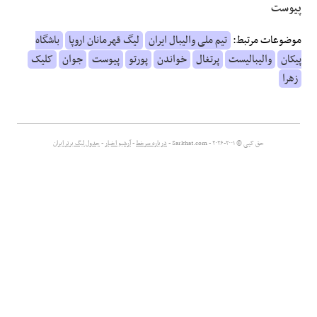
پیوست
علوم و فن آوری
موضوعات مرتبط:
تیم ملی والیبال ایران
لیگ قهرمانان اروپا
باشگاه
پیکان
والیبالیست
پرتغال
خواندن
پورتو
پیوست
جوان
کلیک
فرهنگی و هنری
زهرا
مقالات
حق کپی © ۲۰۰۱-۲۰۲۶ - Sarkhat.com -
درباره سرخط
-
آرشیو اخبار
-
جدول لیگ برتر ایران