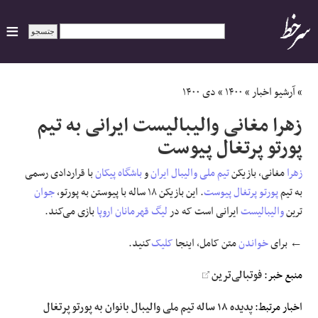
ایران
»
آرشیو اخبار
»
۱۴۰۰
»
دی ۱۴۰۰
زهرا مغانی والیبالیست ایرانی به تیم
سیاسی
پورتو پرتغال پیوست
اقتصاد
زهرا
مغانی، بازیکن
تیم ملی والیبال ایران
و
باشگاه پیکان
با قراردادی رسمی
به تیم
پورتو
پرتغال
پیوست
. این بازیکن ۱۸ ساله با پیوستن به پورتو،
جوان
ورزشی
ترین
والیبالیست
ایرانی است که در
لیگ قهرمانان اروپا
بازی می‌کند.
جهان
← برای
خواندن
متن کامل، اینجا
کلیک
‌کنید.
منبع خبر:
فوتبالی‌ترین
اجتماعی
اخبار مرتبط:
پدیده ۱۸ ساله تیم ملی والیبال بانوان به پورتو پرتغال
حوادث