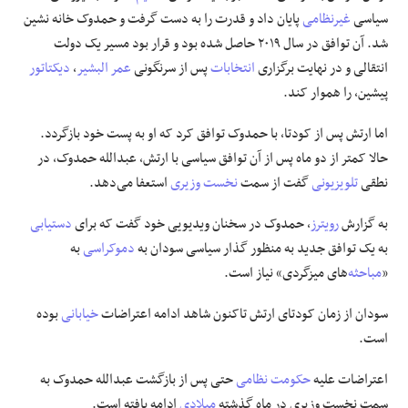
سیاسی
غیرنظامی
پایان داد و قدرت را به دست گرفت و حمدوک خانه نشین
علوم و فن آوری
شد. آن توافق در سال ۲۰۱۹ حاصل شده بود و قرار بود مسیر یک دولت
انتقالی و در نهایت برگزاری
انتخابات
پس از سرنگونی
عمر البشیر
،
دیکتاتور
فرهنگی و هنری
پیشین، را هموار کند.
اما ارتش پس از کودتا، با حمدوک توافق کرد که او به پست خود بازگردد.
مقالات
حالا کمتر از دو ماه پس از آن توافق سیاسی با ارتش، عبدالله حمدوک، در
نطقی
تلویزیونی
گفت از سمت
نخست وزیری
استعفا می‌دهد.
به گزارش
رویترز
، حمدوک در سخنان ویدیویی خود گفت که برای
دستیابی
به یک توافق جدید به منظور گذار سیاسی سودان به
دموکراسی
به
«
مباحثه
‌های میزگردی» نیاز است.
سودان از زمان کودتای ارتش تاکنون شاهد ادامه اعتراضات
خیابانی
بوده
است.
اعتراضات علیه
حکومت نظامی
حتی پس از بازگشت عبدالله حمدوک به
سمت نخست وزیری در ماه گذشته
میلادی
ادامه یافته است.