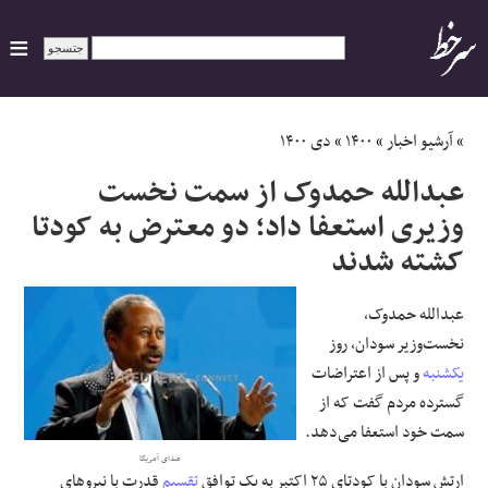
ایران
»
آرشیو اخبار
»
۱۴۰۰
»
دی ۱۴۰۰
عبدالله حمدوک از سمت نخست
سیاسی
وزیری استعفا داد؛ دو معترض به کودتا
کشته شدند
اقتصاد
ورزشی
عبدالله حمدوک،
نخست‌وزیر سودان، روز
جهان
یکشنبه
و پس از اعتراضات
گسترده مردم گفت که از
اجتماعی
سمت خود استعفا می‌دهد.
صدای آمریکا
حوادث
ارتش سودان با کودتای ۲۵ اکتبر به یک توافق
تقسیم
قدرت با نیروهای