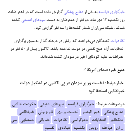
خبرگزاری فرانسه
به نقل از
منابع پزشکی
گزارش داده است که در اعتراضات
روز یکشنبه ۱۲ دی ماه، دو نفر از معترضان به دست
نیروهای امنیتی
کشته
شدند. شبکه سی‌ان‌‌ان شمار کشته‌ها را سه نفر گزارش کرد.
تظاهرات
کنندگان می‌خواهند که ارتش در مرحله گذار به سوی برگزاری
انتخابات آزاد هیچ نقشی در دولت نداشته باشد. تاکنون بیش از ۵۰ نفر در
اعتراضات علیه کودتای اخیر در سودان کشته شده‌اند.
منبع خبر:
صدای آمریکا
اخبار مرتبط:
نخست وزیر سودان در پی ناکامی در تشکیل دولت
غیرنظامی استعفا کرد
موضوعات مرتبط:
خبرگزاری فرانسه
نیروهای امنیتی
حکومت نظامی
منابع پزشکی
عمر البشیر
نخست وزیری
تلویزیونی
غیرنظامی
دیکتاتور
انتخابات
دموکراسی
تظاهرات
خیابانی
دستیابی
سی
ان ان
مباحثه
رویترز
یکشنبه
میلادی
تقسیم