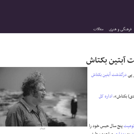
فرهنگی و هنری
مقالات
شت آبتین بکتاش
 پی
درگذشت
آبتین
بکتاش
دی) بکتاش»،
اداره کل
ومیت
پنج سال حبس خود را
تابناک