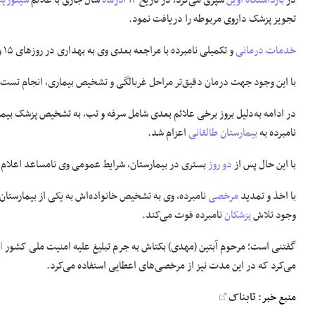
در
بازداشتگاه اوین
سپری می‌کرد، در تاریخ ۱۴
آذرماه
سال جاری با علائم
سینوزی
تجویز پزشک داروی مربوطه را دریافت نمود.
خدمات درمانی
و تکمیلی نامبرده با مراجعه بعدی وی به بهداری در روزهای ۱۵ و ۱۶ تاریخ مذکور نیز ادامه یافت.
با این وجود جهت درمان دقیق‌تر مراحل غربالگی و تشخیص بیماری، انجام تست کر
در ادامه به‌دلیل بروز برخی علائم بعدی شامل سرفه و تب، به تشخیص پزشک بی
نامبرده به
بیمارستان طالقانی
اعزام شد.
با این حال پس از
دو روز
بستری در بیمارستان، شرایط عمومی وی نامساعد اعلام و
با اخذ و تمدید
مرخصی
وجود تلاش
پزشکان
نامبرده فوت می‌کند.
گفتنی است؛ مرحوم آبتین (مهدی) بکتاش به جرم تبلیغ علیه امنیت ملی کشور
ا
می‌کرد که در این مدت نیز از مرخصی‌های اعطایی استفاده می‌کرد.
منبع خبر:
تابناک