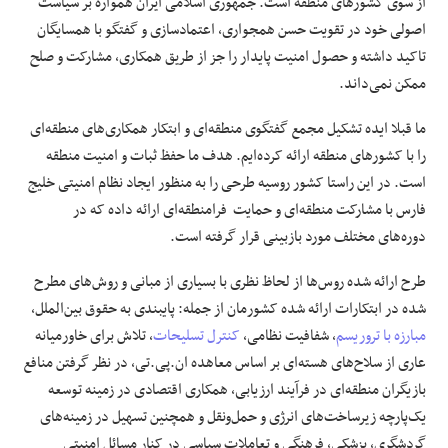
از سوی کشورهای منطقه است. جمهوری اسلامی ایران همواره بر سیاست
اصولی خود در تقویت حسن همجواری، اعتمادسازی و گفتگو با همسایگان
تاکید داشته و حصول امنیت پایدار را جز از طریق همکاری، مشارکت و صلح
ممکن نمی‌داند.
ما قبلا ایده تشکیل مجمع گفتگوی منطقه‌ای و ابتکار همکاری‌های منطقه‌ای
را با کشورهای منطقه ارائه کرده‌ایم. هدف ما حفظ ثبات و امنیت منطقه
است. در این راستا کشور روسیه طرحی را به منظور ایجاد نظام امنیتی خلیج
فارس با مشارکت منطقه‌ای و حمایت فرامنطقه‌ای ارائه داده که در
دوره‌های مختلف مورد بازبینی قرار گرفته است.
طرح ارائه شده روس‌ها از لحاظ نظری با بسیاری از مبانی و روش‌های مطرح
شده در ابتکارات ارائه شده کشورمان از جمله: پایبندی به حقوق بین‌الملل،
مبارزه با تروریسم
، شفافیت نظامی،
کنترل تسلیحات
، تلاش برای خاورمیانه
عاری از سلاح‌های هسته‌ای بر اساس معاهده ان.پی.تی، در نظر گرفتن منافع
بازیگران منطقه‌ای در فرآیند ارزیابی، همکاری اقتصادی در زمینه توسعه
یک‌پارچه زیرساخت‌های انرژی و حمل‌ونقل و همچنین تسهیل در زمینه‌های
گردشگری، پزشکی، فرهنگی و تعاملات سیاسی در کنار مسائل امنیتی