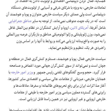
همسایه، فعال کردن دیپلماسی اقتصادی و اولویت دادن به اقتصاد در
تعاملات خارجی، به ویژه با شرکای شرقی و آسیایی از اولویت‌های دستگاه
دیپلماسی است ولی معنای دیگر سیاست خارجی متوازن و پویا و هوشمند آن
است که در یک جهت متوقف نمی‌ماند، از توجه به سایر
مناطق جغرافیایی
شامل آفریقا،
آمریکای لاتین
، اروپا و آرایش کنشگران در نظام بین‌الملل غافل
نمی‌شود، وزن ژئوپلیتکی و ژئواکونومیکی مناطق و بازیگران عرصه بین‌المللی
را به صورت واقع‌بینانه ارزیابی می‌کند و روابط با آنها را بر اساس وزن
راهبردی هر یک، تنظیم و بازتنظیم می‌نماید.
سیاست خارجی فعال، پویا و هوشمند، مستلزم کنش‌گری فعال در منطقه و
جهان است و نمی‌تواند از سوی کنش‌گران جهانی مورد اغماض و مسامحه
قرار گیرد. حجم وسیع گفتگوهای تلفنی رئیس جمهور و
وزیر امور خارجه
با
همتایان خارجی، میزبانی از مقامات عالی سیاسی و اقتصادی سایر کشورها،
آغاز مذاکرات ایران برای رفع تحریم‌های ظالمانه؛ و سفرها، ملاقات‌ها و
رایزنی‌های گسترده معاون سیاسی وزیر امور خارجه با طیفی از مقامات
خارجی اروپایی و غیر اروپایی نیز در همین راستا قابل ارزیابی است.
در نهایت خاطرنشان می‌سازد که ابتکارات، تلاش‌ها، اقدامات و سیاست‌ها