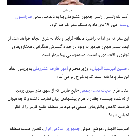
خبر آنلاین
علوم و فن آوری
آیت‌الله رئیسی، رئیس جمهور کشورمان بنا به دعوت رسمی
فدراسیون
روسیه
امروز ۲۹ دی ماه به مسکو سفر خواهد کرد.
فرهنگی و هنری
این سفر که در ادامه راهبرد منطقه‌گرایی و نگاه به شرق انجام خواهد شد، از
مقالات
ابعاد بسیار مهم راهبردی به ویژه در حوزه گسترش همگرایی، همکاری‌های
تجاری و اقتصادی و امنیت دسته‌جمعی برخوردار است.
«
حسین امیرعبداللهیان
» وزیر محترم
امور خارجه کشورمان
به بررسی ابعاد
این سفر پرداخته است که به شرح زیر می‌آید:
مفاد طرح
امنیت دسته جمعی
خلیج فارس که از سوی فدراسیون روسیه
ارائه شده چیست؟ چقدر با طرح پیشنهادی ایران تفاوت داشته و تا چه میزان
ظرفیت کاهش چالش‌های امنیتی موجود در منطقه خلیج فارس را از نظر
اجرایی دارد؟
امیرعبداللهیان ـ موضع اصولی
جمهوری اسلامی ایران
، تامین امنیت منطقه