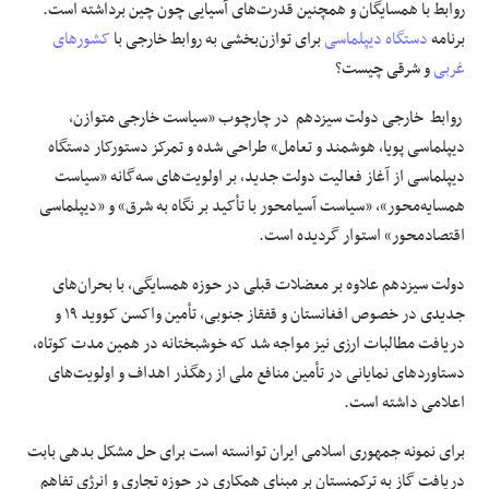
روابط با همسایگان و همچنین قدرت‌های آسیایی چون چین برداشته است.
برنامه
دستگاه دیپلماسی
برای توازن‌بخشی به روابط خارجی با
کشورهای
غربی
و شرقی چیست؟
روابط خارجی دولت سیزدهم در چارچوب «سیاست خارجی متوازن،
دیپلماسی پویا، هوشمند و تعامل» طراحی شده و تمرکز دستورکار دستگاه
دیپلماسی از آغاز فعالیت دولت جدید، بر اولویت‌های سه‌گانه «سیاست
همسایه‌محور»، «سیاست آسیامحور با تأکید بر نگاه به شرق» و «دیپلماسی
اقتصادمحور» استوار گردیده است.
دولت سیزدهم علاوه بر معضلات قبلی در حوزه همسایگی، با بحران‌های
جدیدی در خصوص افغانستان و قفقاز جنوبی، تأمین واکسن کووید ۱۹ و
دریافت مطالبات ارزی نیز مواجه شد که خوشبختانه در همین مدت کوتاه،
دستاوردهای نمایانی در تأمین منافع ملی از رهگذر اهداف و اولویت‌های
اعلامی داشته است.
برای نمونه جمهوری اسلامی ایران توانسته است برای حل مشکل بدهی بابت
دریافت گاز به ترکمنستان بر مبنای همکاری در حوزه تجاری و انرژی تفاهم