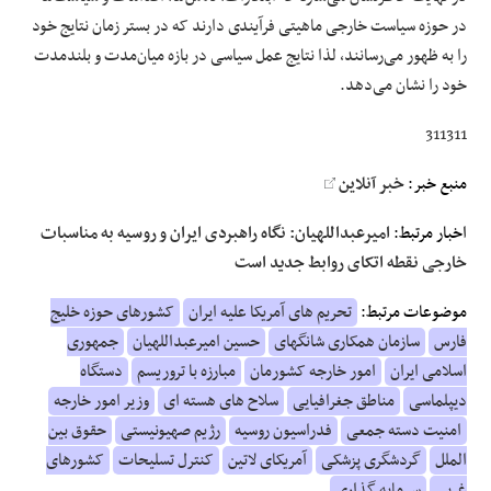
در حوزه سیاست خارجی ماهیتی فرآیندی دارند که در بستر زمان نتایج خود
را به ظهور می‌رسانند، لذا نتایج عمل سیاسی در بازه میان‌مدت و بلندمدت
خود را نشان می‌دهد.
311311
منبع خبر:
خبر آنلاین
اخبار مرتبط:
امیرعبداللهیان: نگاه راهبردی ایران و روسیه به مناسبات
خارجی نقطه اتکای روابط جدید است
موضوعات مرتبط:
تحریم های آمریکا علیه ایران
کشورهای حوزه خلیج
فارس
سازمان همکاری شانگهای
حسین امیرعبداللهیان
جمهوری
اسلامی ایران
امور خارجه کشورمان
مبارزه با تروریسم
دستگاه
دیپلماسی
مناطق جغرافیایی
سلاح های هسته ای
وزیر امور خارجه
امنیت دسته جمعی
فدراسیون روسیه
رژیم صهیونیستی
حقوق بین
الملل
گردشگری پزشکی
آمریکای لاتین
کنترل تسلیحات
کشورهای
غربی
سرمایه گذاری