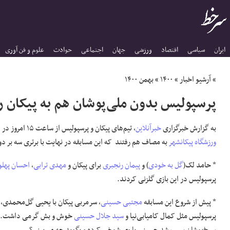
ایران
سیاسی
اقتصاد
ورزشی
جهان
اجتماعی
حوادث
علوم و فن آوری
»
آرشیو اخبار
»
۱۴۰۰
»
بهمن ۱۴۰۰
پرسپولیس بدون ملی‌پوشان هم به پیکان ر
به گزارش خبرگزاری
خبرآنلاین
، تیم‌های پیکان و پرسپولیس از ساعت ۱۵ امروز در دیداری دوستانه به میزبانی
ورزشگاه پیکانشهر
به مصاف هم رفتند که این مسابقه در نهایت با برتری سه بر دو
* حامد لک(
گل به خودی
) و
پیمان رنجبری
برای پیکان و
مهدی ترابی
،
احسان پهلو
پرسپولیس در این بازی گلزنی کردند.
* پیش از شروع این مسابقه
مجتبی حسینی
، سرمربی پیکان با یحیی گل‌محمدی، 
پرسپولیس مثل کمال کامیابی‌نیا و
سید جلال حسینی
خوش و بش گرمی داشت. ع