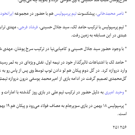
سرخ‌پوشان سبب شد حسینی با وی شوخی کرده و بگوید چه می‌بینی؟
*
ناصر محمدخانی
، پیشکسوت
تیم پرسپولیس
هم با حضور در مجموعه
ایرانخودر
* تیم پرسپولیس با ترکیب حامد لک، سید جلال حسینی،
فرشاد فرجی
، مهدی تراب
عبدی در این مسابقه به زمین رفت.
* با وجود حضور سید جلال حسینی و کامیابی‌نیا در ترکیب سرخ‌ پوشان، مهدی شی
* حامد لک با اشتباهات تاثیرگذار خود در نیمه اول، نقش ویژه‌ای در به ثمر رسی
وارد دروازه کرد. در گل دوم پیکان هم لو دادن توپ توسط وی پس از پاس رو به
گل‌محمدی تصمیم گرفت در ادامه بازی از امیرمحمد یوسفی درون دروازه تیمش
*
وحید امیری
به دلیل حضور در ترکیب تیم ملی در بازی روز گذشته با امارات و
م
* پرسپولیس ۱۸ بهمن در بازی سوپرجام به مصاف فولاد می‌رود و پیکان هم ۱۹ بهمن در دیدار معوقه هفته شانزدهم لیگ برتر در
است.
۲۵۶ ۲۵۱