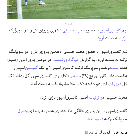
علوم و فن آوری
فوتبالی‌ترین
فرهنگی و هنری
تیم
کایسری
اسپور
با حضور
مجید حسینی
دهمین پیروزی‌اش را در سوپرلیگ
ترکیه
به دست
آورد
.
مقالات
تیم کایسری‌اسپور با حضور مجید حسینی دهمین پیروزی‌اش را در سوپرلیگ
ترکیه به دست آورد. به گزارش
خبرگزاری تسنیم
، در دومین بازی امروز (شنبه)
هفته
بیست
‌وششم سوپرلیگ ترکیه کایسری‌اسپور ۲ بر یک
گیرسون
‌اسپور را
شکست داد. گاورانوویچ (۲۹) و
ستین
(۴۵) برای کایسری‌اسپور گل زدند. تک
گل
میهمان
بازی هم دقیقه ۸۷ توسط سلیمانوف به دست آمد.
مجید حسینی در
ترکیب
اصلی کایسری‌اسپور بازی کرد.
کایسری‌اسپور با این پیروزی خانگی ۳۸ امتیازی شد و به رده نهم
جدول
سوپرلیگ ترکیه
صعود
کرد.
منبع خبر:
فوتبالی‌ترین