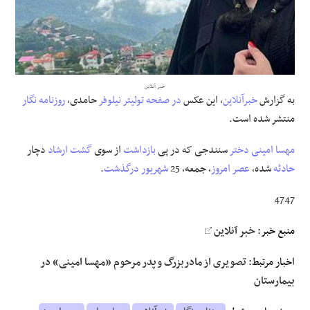
علوم و فن آوری
فرهنگی و هنری
خبر آنلاین
به گزارش
خبرآنلاین
، این عکس
در صفحه
توئیتر
نیلوفر
حامدی،
روزنامه نگار
مقالات
منتشر شده است.
مهسا
امینی
دختر
سنندجی که در پی
بازداشت
از سوی
گشت ارشاد
دچار
حادثه
شده،
عصر امروز
، جمعه، 25
شهریور
درگذشت
.
4747
منبع خبر:
خبر آنلاین
اخبار مرتبط:
تصویری از مادربزرگ و پدر مرحوم «مهسا امینی» در
بیمارستان