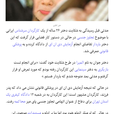
علوم و فن آوری
فرهنگی و هنری
خبر آنلاین
مدتی قبل رسیدگی به شکایت دختر ۲۶ ساله از یک
کارگردان
سرشناس
ایرانی
با موضوع
تجاوز جنسی
در حالی در دستور کار قضایی قرار گرفت که این
مقالات
دختر
باردار
تقاضای انجام
آزمایش
دی ان ای
از دادگاه کرده و به
پزشکی
قانونی
معرفی شد.
دختر جوان به نام
المیرا
در طرح شکایت خود گفت: «برای انجام تست
بازیگری
به دفتر
سینمایی
این کارگردان رفته بودم که مورد تعرض او قرار
گرفتم و مدتی بعد متوجه شدم که باردار هستم.»
در حالی که نتیجه آزمایش دی ان ای در پزشکی قانونی نشان می داد که پدر
فرزند، کارگردان مشهور است؛ این کارگردان به در شعبه ۱۲
دادگاه کیفری یک
استان تهران
برای دفاع از عنوان اتهامی تجاوز جنسی پای میز
محاکمه
رفت.
در حالی که او منکر اتهام خود بود اما بنا بر ادله و
مستندات
موجود، این