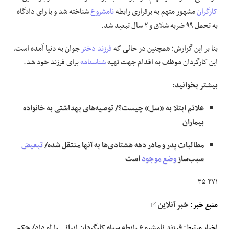
کارگران
مشهور متهم به برقراری رابطه
نامشروع
شناخته شد و با رای دادگاه
به تحمل ۹۹ ضربه شلاق و ۲ سال تبعید شد.
بنا بر این گزارش؛ همچنین در حالی که
فرزند دختر
جوان به دنیا آمده است،
این کارگردان موظف به اقدام جهت تهیه
شناسنامه
برای فرزند خود شد.
بیشتر بخوانید:
علائم ابتلا به «سل» چیست؟/ توصیه‌های بهداشتی به خانواده
بیماران
مطالبات پدر و مادر دهه هشتادی‌ها به آنها منتقل شده/
تبعیض
سبب‌ساز
وضع موجود
است
۲۷۱ ۳۵
منبع خبر:
خبر آنلاین
اخبار مرتبط:
فرزند نامشروع رابطه سیاه کارگردان ایرانی را لو داد/ حکم