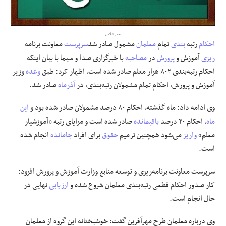
علوم و فن آوری
خبر آنلاین
احکام
رتبه
بندی
تمام
معلمان
مشمول صادر شد
سرپرست
معاونت برنامه
فرهنگی و هنری
ریزی
آموزش و
پرورش
در
مصاحبه
با خبرگزاری صدا و سیما با بیان اینکه
احکام رتبه‌بندی ۸۰۲ هزار معلم صادر شده است، اظهار کرد: طبق
وعده
وزیر
مقالات
آموزش و پرورش، احکام تمام مشمولان رتبه‌بندی، در
آذرماه
صادر شد.
وی ادامه داد: ماه گذشته، احکام ۸۰ درصد مشمولان صادر شده بود و
این
ماه
، احکام ۲۰ درصد
باقیمانده
صادر شده است و مزایای رتبه «آموزشیار
معلم»
واریز
می‌شود همچنین ترمیم
حقوق
برای افراد
جامانده
انجام شده
است.
سرپرست معاونت برنامه‌ریزی و توسعه منابع وزارت آموزش و پرورش افزود:
کار صدور احکام قطعی رتبه‌بندی معلمان شروع شده و
ارزیابی
نهایی در
حال انجام است.
وی درباره معلمان طرح مهرآفرین گفت: خوشبختانه این گروه از معلمان