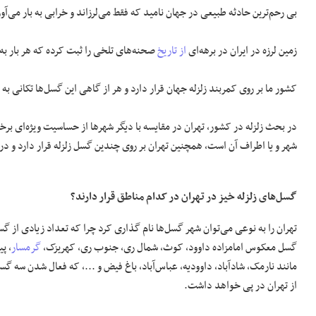
بی رحم‌ترین حادثه طبیعی در جهان نامید که فقط می‌لرزاند و خرابی به بار می‌آور
زمین لرزه در ایران در برهه‌ای
از تاریخ
صحنه‌های تلخی را ثبت کرده که هر بار به 
کشور ما بر روی کمربند زلزله جهان قرار دارد و هر از گاهی این گسل‌ها تکانی به
در بحث زلزله در کشور، تهران در مقایسه با دیگر شهر‌ها از حساسیت ویژه‌ای برخو
شهر و یا اطراف آن است، همچنین تهران بر روی چندین گسل زلزله قرار دارد و 
گسل‌های زلزله خیز در تهران در کدام مناطق قرار دارند؟
تهران را به نوعی می‌توان شهر گسل‌ها نام گذاری کرد چرا که تعداد زیادی از گس
گسل معکوس امامزاده داوود، کوث، شمال ری، جنوب ری، کهریزک،
گرمسار
، پ
مانند نارمک، شادآباد، داوودیه، عباس‌آباد، باغ فیض و ...، که فعال شدن سه
از تهران در پی خواهد داشت.