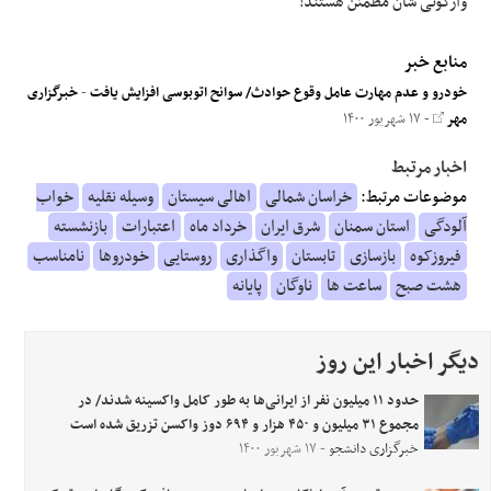
واژگونی شأن مطمئن هستند!
منابع خبر
خودرو و عدم مهارت عامل وقوع حوادث/ سوانح اتوبوسی افزایش یافت
-
خبرگزاری
مهر
- ۱۷ شهریور ۱۴۰۰
اخبار مرتبط
موضوعات مرتبط:
خراسان شمالی
اهالی سیستان
وسیله نقلیه
خواب
آلودگی
استان سمنان
شرق ایران
خرداد ماه
اعتبارات
بازنشسته
فیروزکوه
بازسازی
تابستان
واگذاری
روستایی
خودروها
نامناسب
هشت صبح
ساعت ها
ناوگان
پایانه
دیگر اخبار این روز
حدود ۱۱ میلیون نفر از ایرانی‌ها به طور کامل واکسینه شدند/ در
مجموع ۳۱ میلیون و ۴۵۰ هزار و ۶۹۴ دوز واکسن تزریق شده است
خبرگزاری دانشجو
- ۱۷ شهریور ۱۴۰۰