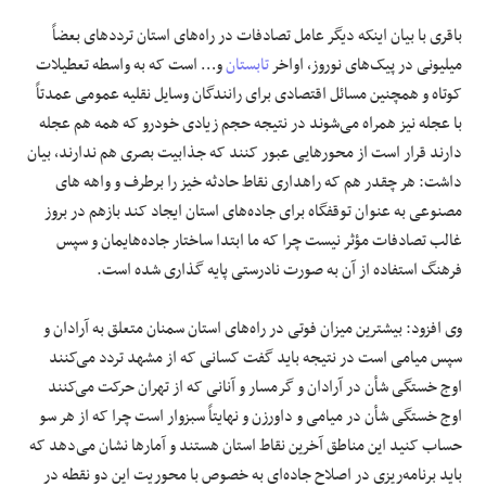
باقری با بیان اینکه دیگر عامل تصادفات در راه‌های استان ترددهای بعضاً
میلیونی در پیک‌های نوروز، اواخر
تابستان
و… است که به واسطه تعطیلات
کوتاه و همچنین مسائل اقتصادی برای رانندگان وسایل نقلیه عمومی عمدتاً
با عجله نیز همراه می‌شوند در نتیجه حجم زیادی خودرو که همه هم عجله
دارند قرار است از محورهایی عبور کنند که جذابیت بصری هم ندارند، بیان
داشت: هر چقدر هم که راهداری نقاط حادثه خیز را برطرف و واهه های
مصنوعی به عنوان توقفگاه برای جاده‌های استان ایجاد کند بازهم در بروز
غالب تصادفات مؤثر نیست چرا که ما ابتدا ساختار جاده‌هایمان و سپس
فرهنگ استفاده از آن به صورت نادرستی پایه گذاری شده است.
وی افزود: بیشترین میزان فوتی در راه‌های استان سمنان متعلق به آرادان و
سپس میامی است در نتیجه باید گفت کسانی که از مشهد تردد می‌کنند
اوج خستگی شأن در آرادان و گرمسار و آنانی که از تهران حرکت می‌کنند
اوج خستگی شأن در میامی و داورزن و نهایتاً سبزوار است چرا که از هر سو
حساب کنید این مناطق آخرین نقاط استان هستند و آمارها نشان می‌دهد که
باید برنامه‌ریزی در اصلاح جاده‌ای به خصوص با محوریت این دو نقطه در