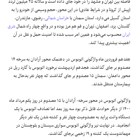
فاصله بین تهران و مشهد را در خود جای داده است و سالانه ۲۵ میلیون تردد
(پیش از کرونا و در شرایط عادی) در این محور، حجم وسیعی از خودرو را به
استان گسیل می‌دارد، استان سمنان با
خراسان شمالی
، رضوی، مازندران،
گلستان، یزد، اصفهان، تهران و قم هم مرز بوده و در واقع چهار راه شمال
شرق
ایران
محسوب می‌شود و همین امر سبب شده تا امنیت حمل و نقل در آن
اهمیت بیشتری پیدا کند.
هفدهم فروردین ماه واژگونی اتوبوس در
دهنمک
محور
آرادان
به
سرخه
۱۴
مصدوم بر جای گذاشت، هجدهم اردیبهشت برخورد اتوبوس با گارد ریل در
محور دامغان- سمنان ۱۵ مصدوم بر جای گذاشت که چهار نفر بدحال به
بیمارستان منتقل شدند.
واژگونی اتوبوس در محور سرخه-
آرادان
با ۱۵ مصدوم در روز یکم مرداد ماه
۱۴۰۰ از دیگر حوادث قابل ذکر بود سه روز بعد اما تصادف اتوبوس با یک
دستگاه وانت پراید به مصدومیت چهار نفر و کشته شدن یک نفر دیگر
انجامید. در نهایت نیز واژگونی اتوبوس سواری سیستان و بلوچستان در
مهماندوست یک کشته و ۱۹ زخمی برجای گذاشت.