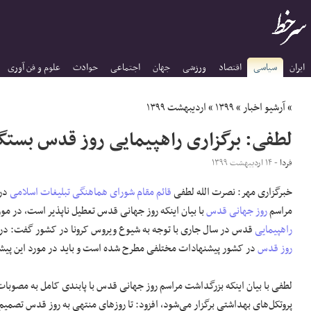
ایران
سیاسی
اقتصاد
ورزشی
جهان
اجتماعی
حوادث
علوم و فن آوری
»
آرشیو اخبار
»
۱۳۹۹
»
اردیبهشت ۱۳۹۹
لطفی: برگزاری راهپیمایی روز قدس بستگی
فردا
- ۱۴ اردیبهشت ۱۳۹۹
خبرگزاری مهر: نصرت الله لطفی
قائم مقام
شورای هماهنگی تبلیغات اسلامی
در 
مراسم
روز جهانی قدس
با بیان اینکه روز جهانی قدس تعطیل ناپذیر است، در مو
راهپیمایی
قدس در سال جاری با توجه به شیوع ویروس کرونا در کشور گفت: در
روز قدس
در کشور پیشنهادات مختلفی مطرح شده است و باید در مورد این پی
لطفی با بیان اینکه بزرگداشت مراسم روز جهانی قدس با پابندی کامل به مصوبات
پروتکل‌های بهداشتی برگزار می‌شود، افزود: تا روز‌های منتهی به روز قدس تصم