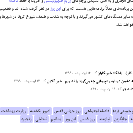
ضای مجازی و به آتش کشیدن پرچم‌های
رژیم صهیونیستی
و آمریکا با حفظ
فاصله
برنامه‌های فعلاً برنامه‌هایی هستند که برای
این روز
در نظر گرفته شده اند و قطعیتی
ی که سایر دستگاه‌های کشور می‌گیرند و با توجه به شدت و ضعف شیوع کرونا در شهر‌ها و
واهد شد.
-
باشگاه خبرنگاران
- ۱۴ اردیبهشت ۱۳۹۹
شمن درباره راهپیمایی چه می‌گوید را نداریم
-
خبر آنلاین
- ۱۴ اردیبهشت ۱۳۹۹
دانشجو
- ۱۴ اردیبهشت ۱۳۹۹
 خمینی (ره)
فاصله اجتماعی
روز جهانی قدس
امروز یکشنبه
وزارت بهداشت
ه
جایگزین
نیازمند
روز قدس
این روز
بدانیم
تعطیلی
زنجیره