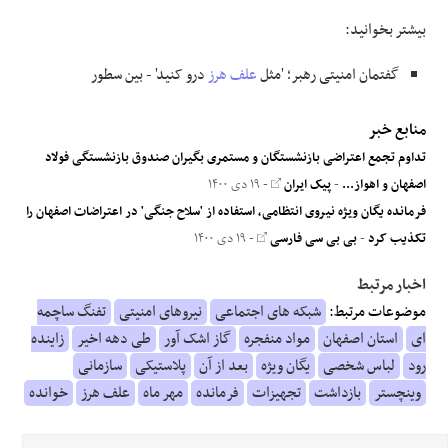
بیشتر بخوانید:
گفتمان امنیتی رهبر؛ 'مثل
علف هرز
درو کنید' - بین سطور
منابع خبر
تداوم تجمع اعتراضی بازنشستگان و مستمری بگیران صندوق بازنشستگی فولاد
اصفهان و اهواز...
-
پیک ایران
- ۱۹ دی ۱۴۰۰
فرمانده یگان ویژه نیروی انتظامی، استفاده از 'سلاح جنگی' در اعتراضات اصفهان را
تکذیب کرد
-
بی بی سی فارسی
- ۱۹ دی ۱۴۰۰
اخبار مرتبط
موضوعات مرتبط:
شبکه های اجتماعی
نیروهای امنیتی
تفنگ ساچمه
ای
استان اصفهان
مواد منفجره
گاز اشک آور
طی دهه اخیر
زاینده
رود
لباس شخصی
یگان ویژه
بعد از آن
پلاستیکی
سازمانی
وینچستر
بازداشت
تجهیزات
فرمانده
مهر ماه
علف هرز
خوانده