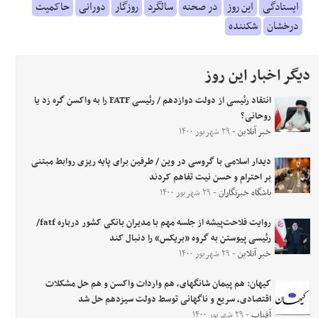
ایستادگی
این روز
در صحنه
سالگرد
روزگار
دورانی
حاکمیت
درخشان
شکننده
دیگر اخبار این روز
انتقاد رئیسی از دولت دوازدهم / رئیسی FATF را به واکسن گره زد یا
روحانی؟
خبر آنلاین
- ۲۹ شهریور ۱۴۰۰
دیدار اسلامی با گروسی در وین / طرفین برای پایه ریزی روابط مبتنی
بر احترام و حسن نیت تفاهم کردند
باشگاه خبرنگاران
- ۲۹ شهریور ۱۴۰۰
روایت فلاحت‌پیشه از جلسه مهم با مدیران بانکی کشور درباره fatf/
رئیسی پیوستن به گروه «بریکس» را دنبال کند
خبر آنلاین
- ۲۹ شهریور ۱۴۰۰
کیهان: هم پیمان شانگهای، هم واردات واکسن و هم حل مشکلات
اقتصادی، سریع و ناگهانی توسط دولت سیزدهم حل شد
آفتاب
- ۲۹ شهریور ۱۴۰۰