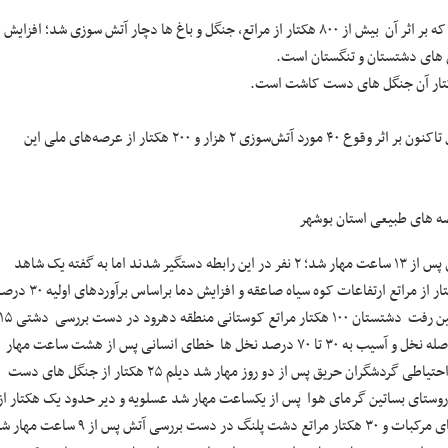
از آغاز سال جاری تا نیمه خرداد ماه بیش از ۳۰ فقره حریق در این استان رخ داده که بر اثر آن بیش از ۸۰۰ هکتار از مراتع، جنگل و باغ ها دچار آتش سوزی شد؛ افزایش
ن های دشتستان و تنگستان است.
بر اساس اعلام مدیرکل منابع طبیعی و آبخیزداری استان بوشهر، از ابتدای امسال تاکنون بر اثر وقوع ۴۰ مورد آتش‌سوزی ۲ هزار و ۲۰۰ هکتار از عرصه‌های ملی این
تان بوشهر
منطقه وسعت علت توضیح دشستان مراتع منطقه بهمرد سهل انگاری آتش سوزی پس از ۱۳ ساعت مهار شد؛ ۲ نفر در این رابطه دستگیر شدند اما به گفته یک شاهد
عینی علت آتش‌سوزی کوه سیاه رعد و برق بود. بخش بوشکان دشتستان ۱۱۰۰ هکتار از مراتع ارتفاعات کوه سیاه صاعقه و افزایش دما بر
از پوشش درختی و ۸۰ درصد از پوشش مرتعی در مدت چهار روز آتش سوزی از بین رفت دشتستان ۱۰۰ هکتار مراتع کوستانی منطقه دهرود در دست بررسی
هکتار از مراتع تنگ سدر در دست بررسی روستای بنه جابری سوخته شدن ۶۳۵ اصله نخل و آسیب به ۳۰ تا ۷۰ درصد نخل ها خطای انسانی پس از هشت ساعت مهار
شد تنگستان ۵۰ هکتار از مراتع کوه‌های بیرمی منطقه نمونه گردشگری خائیز بی احتیاطی گردشگران حریق پس از دو روز مهار شد دیلم ۲۵ هکتار از جنگل های دست
تای بساتین گرمای هوا پس از یکساعت مهار شد عسلویه و دیر حدود یک هکتار از
انواع درخت‌های بیشه طعمه آتش شد در دست بررسی دشتی ۵۰ هکتار از باغ های مرکبات و ۳۰ هکتار مراتع دشت پلنگ در دست بررسی آتش پس از ۹ 