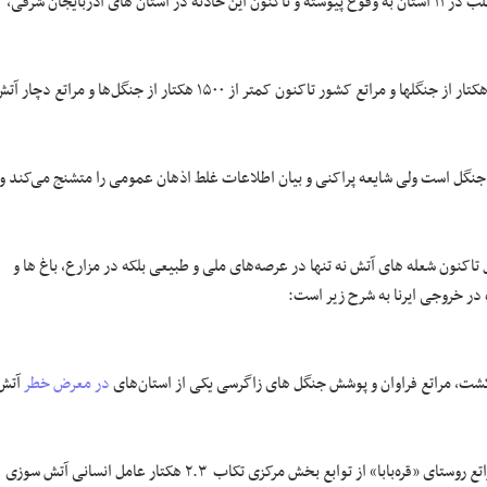
طبق برآوردهای یگان حفاظت سازمان جنگل‌ها و مراتع و آبخیزداری آتش سوزی اغلب در ۱۱ استان به وقوع پیوسته و تاکنون این حادثه در استان های آذربایجان شرقی،
از ۱۰۰ میلیون هکتار از جنگلها و مراتع کشور تاکنون کمتر از ۱۵۰۰ هکتار از جنگل‌ها و مراتع دچار 
نگل است ولی شایعه پراکنی و بیان اطلاعات غلط اذهان عمومی را متشنج می‌کند و
تاکنون شعله های آتش نه تنها در عرصه‌های ملی و طبیعی بلکه در مزارع، باغ ها و
 در خروجی ایرنا به شرح زیر است:
کشت، مراتع فراوان و پوشش جنگل های زاگرسی یکی از استان‌های
در معرض خطر
آتش
آتش سوزی در عرصه های طبیعی آذربایجان غربی منطقه وسعت علت توضیح مراتع روستای «قره‌بابا» از توابع بخش مرکزی تکاب ۲.۳ هکتار عامل انسانی آتش سوزی