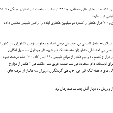
ایلام در زمره استان‌هایی است که در هفته های اخیر شاهد وقوع آتش سوزی های پراکنده در بخش های مختلف بود؛ ۳۲ درصد از مساحت این است
انی قرار دارند.
گستره اراضی حفاظت شده محیط زیست ایلام ۱۴۳ هزار هکتار است و یک میلیون و ۷۰۰ هزار هکتار از گستره دو میلیون هکتاری ایلام را اراضی طبیعی تشکیل داده
لان -- عامل انسانی بی احتیاطی برخی افراد و مجاورت زمین کشاورزی در کنار راه
قع در روستای هلسم بخش شباب ۱۰ هکتار از مراتع طبیعی بی احتیاطی کشاورزان منطقه تنگ قیر شهرستان چرداول --- سهل انگاری
کشاورزان ایوان ۳۳ هکتار از مزارع، مراتع و باغات میوه بی احتیاطی پنج هکتار از مزارع گندم ، ۲ و نیم هکتار از مراتع طبیعی ، ۶۶ انبار کاه ، ۲۰۰ اصله درخت میوه
باغداران منطقه و ۲۶ هکتار از محصولات باقی مانده کشاورزی (پیچر) که برای چرای تابستانه دام استفاده می شد طعمه حریق شد. ملکشاهی ۲ هکتار از مزارع
داول جنگل های منطقه تنگه قیر بی احتیاطی گردشگران سیروان سه هکتار از عرصه های
ر و وزش باد مهار آتش چند ساعت زمان برد