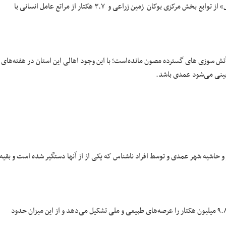
پس از دو ساعت مهار شد و ۷۰ میلیون ریال خسارت زد حاشیه روستای «زیراندول» از توابع بخش مرکزی بوکان زمین زراعی و ۳.۷ هکتار از مراتع عامل انسانی با
 بالغ بر ۶۳ هزار هکتار جنگل تاکنون از آتش سوزی های گسترده مصون مانده‌است؛ با این وجود اهالی این استان در هفته‌های
بینی می‌شود عمدی باشد.
 آتش سوزی در باغ های مرکز و حاشیه شهر عمدی و توسط افراد ناشناس که یکی از از آنها دستگیر شده است و بقیه
استان اصفهان ۱۰.۷ میلیون هکتار مساحت دارد که بیش از ۹۰ درصد آن معادل ۹.۸ میلیون هکتار را عرصه‌های طبیعی و ملی تشکیل می‌دهد و از این میزان حدود