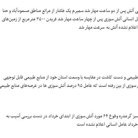
ی انسانی آتش پس از دو ساعت مهار شد سمیرم یک هکتار از مراتع مناطق مسعودآباد و حنا
بی احتیاطی مرتعداران سمیرم ۵.۵ هکتار از مرتع‌های منطقه وَنک ( دو فقره) عامل انسانی آتش سوزی پس از چهار ساعت مهار شد فریدن ۳۵۰۰ مترمربع از زمین‌های
د اعلام نشده آتش به سرعت مهار شد
کتار اراضی ملی و ۱۵ هزار هکتار جنگل اعم از طبیعی و دست کاشت در مقایسه با وسعت استان خود از منابع طبیعی قابل توجهی
برخوردار است. از ابتدای امسال تاکنون ۴۰ هکتار از مراتع استان در ۱۶ فقره آتش سوزی از بین رفته است که عامل ۹۵ درصد آتش سوزی ها در عرصه‌های منابع طبی
آتش سوزی در عرصه های طبیعی استان البرز منطقه وسعت علت توضیح فضای سبز گرمدره وقوع ۶۴ مورد آتش سوزی از ابتدای خرداد در دست بررسی آسیب به