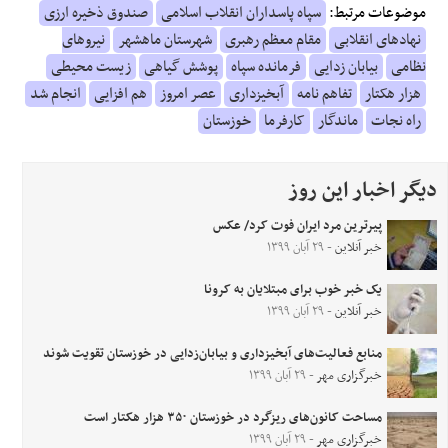
موضوعات مرتبط:
سپاه پاسداران انقلاب اسلامی
صندوق ذخیره ارزی
نهادهای انقلابی
مقام معظم رهبری
شهرستان ماهشهر
نیروهای
نظامی
بیابان زدایی
فرمانده سپاه
پوشش گیاهی
زیست محیطی
هزار هکتار
تفاهم نامه
آبخیزداری
عصر امروز
هم افزایی
انجام شد
راه نجات
ماندگار
کارفرما
خوزستان
دیگر اخبار این روز
پیرترین مرد ایران فوت کرد/ عکس
خبر آنلاین
- ۲۹ آبان ۱۳۹۹
یک خبر خوب برای مبتلایان به کرونا
خبر آنلاین
- ۲۹ آبان ۱۳۹۹
منابع فعالیت‌های آبخیزداری و بیابان‌زدایی در خوزستان تقویت شوند
خبرگزاری مهر
- ۲۹ آبان ۱۳۹۹
مساحت کانون‌های ریزگرد در خوزستان ۳۵۰ هزار هکتار است
خبرگزاری مهر
- ۲۹ آبان ۱۳۹۹