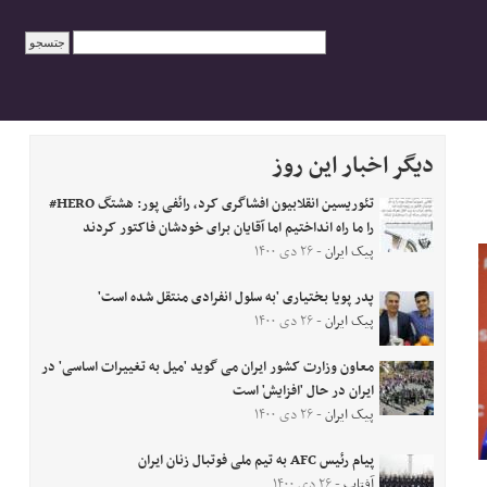
دیگر اخبار این روز
تئوریسین انقلابیون افشاگری کرد، رائفی پور: هشتگ HERO#
را ما راه انداختیم اما آقایان برای خودشان فاکتور کردند
پیک ایران
- ۲۶ دی ۱۴۰۰
پدر پویا بختیاری 'به سلول انفرادی منتقل شده است'
پیک ایران
- ۲۶ دی ۱۴۰۰
معاون وزارت کشور ایران می گوید 'میل به تغییرات اساسی' در
ایران در حال 'افزایش' است
پیک ایران
- ۲۶ دی ۱۴۰۰
پیام رئیس AFC به تیم ملی فوتبال زنان ایران
آفتاب
- ۲۶ دی ۱۴۰۰