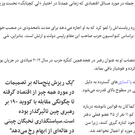
ز جمله در مورد مسائل اقتصادی که زمانی عمدتا در اختیار «لی کچیانگ» نخست وزی
ره ریاست‌اش را لغو کرد که به او اجازه می‌دهد برای مدت نامحدودی در منصب خو
ه براساس کنوانسیون حزب صاحب این مقام رئیس دولت و ارتش است. بنابراین، شی
موقعیت او امن به نظر می‌رسد. نشانه اندکی از درگیری‌های سیاسی که پیش از انتصاب او به عنوان رهبر در هجدهمین کنگره حزب در سال ۲۰۱۲ میلادی در ج
رده و هوشیار باقی بماند.
ت
پاکسازی
‌های گسترده به دلیل
"یک ریزش پنج‌ساله بر تصمیمات
یتی در سطوح بالای قدرت می‌شود.
در مورد همه چیز از اقتصاد گرفته
تا چگونگی مقابله با کووید -۱۹ بر
اکان به قوانین نانوشته درباره
رهبری چین تاثیرگذار بوده
زمان بازنشستگی مقام‌های ارشد احترام می‌گذارد. با فرض ادامه این روند، دست کم ۱۱ نفر از ۲۵ عضو فعلی دفتر
است.سیاستگذاری نخبگان چینی
خود کناره گیری کنند، زیرا سن
در هاله‌ای از ابهام رخ می‌دهد"