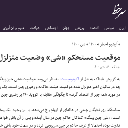
ایران
سیاسی
اقتصاد
ورزشی
جهان
اجتماعی
حوادث
علوم و فن آوری
»
آرشیو اخبار
»
۱۴۰۰
»
دی ۱۴۰۰
موقعیت مستحکم «شی» وضعیت متزلزل 
تابناک
- ۲۶ دی ۱۴۰۰
به گزارش تابناک به نقل از
اکونومیست
؛ به نظر می‌رسد موقعیت «شی جین پین
چه در سالیان اخیر متزلزل شده موقعیت هیئت حاکمه و رهبری چین است. یک ر
در مورد همه چیز از اقتصاد گرفته تا چگونگی مقابله با کووید -۱۹ بر رهبری چین تاثیرگذار بوده است.
سیاستگذاری نخبگان چینی در هاله‌ای از ابهام رخ می‌دهد. با این وجود، یک پی
است: «شی جین پینگ» کماکان حاکم چین در سال آینده و پس از آن باقی خواهد
قدرت بوده احتمالا از عرف حاکم بر چین سرپیچی کرده و در سمت خود باقی خواه