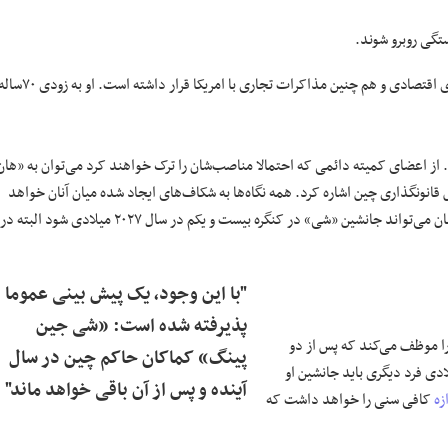
تگی روبرو شوند.
یکی از این افراد «لیو هه» معاون نخست وزیر است که در خط مقدم سیاستگذاری اقتصادی و هم چنین مذاکرات تجاری با امریکا قرار داشته است. او به 
 خواهد بود. از اعضای کمیته دائمی که احتمالا مناصب‌شان را ترک خواهند کرد می‌توان به «هان
ونگذاری چین اشاره کرد. همه نگاه‌ها به شکاف‌های ایجاد شده میان آنان خواهد
بود. اگر یکی از جانشینان آنان یا هر دو ۶۲ سال یا کم‌تر سن داشته باشد یکی از آنان می‌تواند جانشین «شی» در کنگره بیست و یکم در سال ۲۰۲۷ میلادی شود البته در
"با این وجود، یک پیش بینی عموما
پذیرفته شده است: «شی جین
ا موظف می‌کند که پس از دو
پینگ» کماکان حاکم چین در سال
له از سمت نخست وزیری کناره گیری کند؛ بنابراین در سال ۲۰۲۳ میلادی فرد دیگری باید جانشین او
آینده و پس از آن باقی خواهد ماند"
زه
کافی سنی را خواهد داشت که