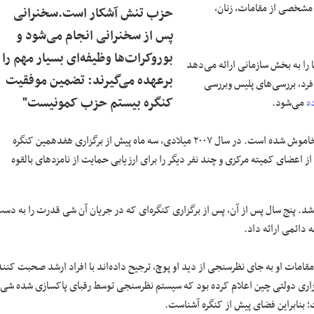
 مشخصی از مقامات، زنان،
حزب تنش آشکار است.سخنرانی
پس از سخنرانی انجام می‌شود و
بوروکرات‌ها وظیفه‌ای بسیار مهم را
 را به بخش سازمانی ارائه می‌دهد
برعهده می‌گیرند: تضمین موفقیت
 فرد، بررسی‌های پلیس وبررسی
کنگره بیستم حزب کمونیست"
ه
می‌شود.
هر نور ضعیفی از دموکراسی که تا پیش از قدرت گیری شی در چین پدیدار بود خاموش شده است. در سال ۲۰۰۷ میلادی، سه ماه پیش از برگزاری هفدهمین کنگره
از اعضای کمیته مرکزی و چند نفر دیگر را برای ارزیابی حمایت از نامزد‌های بالقوه
. پنج سال پس از آن، پس از برگزاری کنگره‌ای که در جریان آن شی قدرت را به دس
ه دائمی ارائه داد.
مقامات او به جای نظرسنجی از دید او پوچ، ترجیح داده‌اند با افراد ارشد صحبت کنند
برگزاری دولتی چین اعلام کرده بود که سیستم نظرسنجی توسط رقبای پاکسازی شده شی
ت؛ بنابراین فضای پیش از کنگره آشناست.