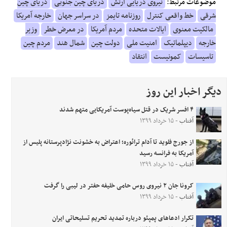
موضوعات مرتبط:
نیروی دریایی ارتش
دریای چین جنوبی
دریای چین
شرقی
خط واقعی کنترل
روزنامه تایمز
در سراسر جهان
خارجه آمریکا
مالکیت معنوی
ایالات متحده
مردم آمریکا
در معرض خطر
وزیر
خارجه
دیپلماتیک
امنیت ملی
دولت چین
شمال هند
مردم چین
تاسیسات
کمونیست
انتقاد
دیگر اخبار این روز
۴ افسر شریک در قتل سیاه‌پوست آمریکایی متهم شدند
آفتاب
- ۱۵ خرداد ۱۳۹۹
از جورج فلوید تا آدام ترائوره؛ اعتراض به خشونت نژادپرستانه پلیس از
آمریکا به فرانسه رسید
آفتاب
- ۱۵ خرداد ۱۳۹۹
کرونا جان ۲ نیروی روس حامی خلیفه حفتر در لیبی را گرفت
آفتاب
- ۱۵ خرداد ۱۳۹۹
تکرار ادعاهای پمپئو درباره تمدید تحریم تسلیحاتی ایران