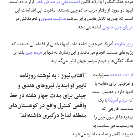
مردم هنگ‌کنگ را با ارائه قانون
امنیت ملی
در معرض خطر
قرار داده است.
اینها دو مورد از رفتار حزب حاکم چین هستند. ماهیت این اقدامات این
است که چین به تلاش‌هایش برای سرقت
مالکیت معنوی
و تحریکاتش در
دریای چین جنوبی
ادامه می‌دهد.
وزیر خارجه
آمریکا همچنین ادامه داد، اینها بخشی از اقداماتی هستند که
رژیم‌های مستبد انجام می‌دهند و این رفتارها نه تنها بر
مردم چین
بلکه بر
هنگ کنگی‌ها و مردم سراسر جهان تاثیر می‌گذارند.
ایالات متحده
مسؤولیت
"آفتاب‌‌نیوز : به نوشته روزنامه
و ظرفیتی برای مقابله با
تایمز آو ایندیا، نیروهای هندی و
اینها دارد و مطمئن است
چینی برای مدت چهار هفته در خط
که
مردم آمریکا
با یک
واقعی کنترل واقع در کوهستان‌های
سیاست خارجی که
منطقه لداخ درگیری داشته‌اند"
تهدیدها از سوی چین را
به رسمیت می‌شناسد، به
صورت کامل و مناسب اداره می‌شوند.