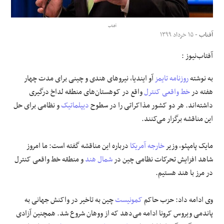
علوم و فن آوری
آفتاب
آفتاب
- ۱۵ خرداد ۱۳۹۹
فرهنگی و هنری
آفتاب‌‌نیوز :
مقالات
به نوشته
روزنامه تایمز
آو ایندیا، نیروهای هندی و چینی برای مدت چهار
هفته در
خط واقعی کنترل
واقع در کوهستان‌های منطقه لداخ درگیری
داشته‌اند. هر دو کشور مذاکراتی را در سطوح
دیپلماتیک
و نظامی برای حل
این مناقشه برگزار می‌کنند.
مایک پامپئو، وزیر
خارجه آمریکا
درباره این مناقشه گفته است: ما امروز
شاهد افزایش تحرکات نظامی چین در
شمال هند
و منطقه خط واقعی کنترل
در مرز با هند هستیم.
وی ادامه داد: حزب حاکم
کمونیست
چین به تاخیر در واکنش جهانی به
پاندمی ویروس کرونا ادامه می‌دهد که از ووهان شروع شد. همچنین آزادی