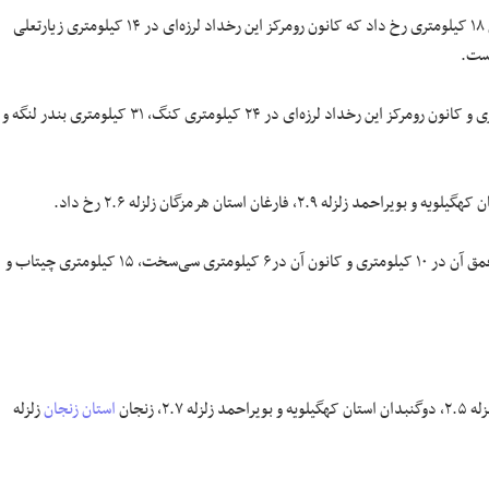
۲.۷، زلزله دیگری با بزرگای ۳.۳ در عمق ۱۸ کیلومتری رخ داد که کانون رومرکز این رخداد لرزه‎‌ای در ۱۴ کیلومتری زیارتعلی
در کنگ استان هرمزگان زلزله‌ای به بزرگای ۳.۷ رخ داد که عمق آن در ۸ کیلومتری و کانون رومرکز این رخداد لرزه‌ای در ۲۴ کیلومتری کنگ، ۳۱ کیلومتری بندر لنگه و
سی سخت استان کهگیلویه و بویراحمد زلزله‌ای به بزرگای ۴.۵ را تجربه کرد که عمق آن در ۱۰ کیلومتری و کانون آن در۶ کیلومتری سی‌سخت، ۱۵ کیلومتری چیتاب و
ان کهگیلویه و بویراحمد زلزله ۲.۷، زنجان
استان زنجان
زلزله