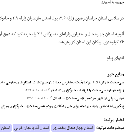
جمعه ۸ اسفند
در سلامی استان خراسان رضوی زلزله ۲.۶، پول استان مازندران زلزله ۲.۹ و خانوک استان کرمان زلزله ۲.۵ رخ داد.
۲۶ کیلومتری لردگان این استان گزارش شد.
انتهای پیام
منابع خبر
سی‌سخت با زلزله ۴.۵ لرزید/ثبت بیشترین تعداد زمینلرزه‌ها در استان‌های جنوبی
-
ای
زلزله دوباره سی‌سخت را لرزاند
-
خبرگزاری دانشجو
- ۸ اسفند ۱۳۹۹
نمایی برفی از شهر سردسیر «سی‌سخت»
-
تابناک
- ۸ اسفند ۱۳۹۹
پیگیری اختصاص ردیف بودجه برای حل مشکلات مردم ⁧«‫سی‌سخت»
-
خبرگزاری میزان
اخبار مرتبط
موضوعات مرتبط:
استان چهارمحال بختیاری
استان آذربایجان غربی
استان 