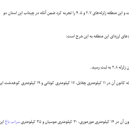
زلزله‌های سی سخت استان کهگیلویه و بویراحمد نیز در هفته گذشته ادامه داشت و این منطقه زلزله‌های ۲.۷ و ۴.۵ را تجربه کرد ضمن آنکه در چیتاب این استان دو
در چقابل استان لرستان زمینلرزه ‎ای به بزرگای ۳.۷ در عمق ۹ کیلومتری رخ داد که کانون آن در ۱۱ کیلومتری چقابل، ۱۷ کیلومتری کونانی و ۱۹ کیلومتری کوهدش
سراب باغ
این