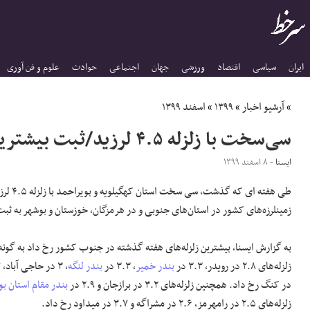
ایران
سیاسی
اقتصاد
ورزشی
جهان
اجتماعی
حوادث
علوم و فن آوری
»
آرشیو اخبار
»
۱۳۹۹
»
اسفند ۱۳۹۹
سی‌سخت با زلزله ۴.۵ لرزید/ثبت بیشترین تعداد زمینلرزه‌ها در استان‌های جنوبی
ایسنا
- ۸ اسفند ۱۳۹۹
طی هفته ای ک
زمینلرزه‌های کشور در استان‌های جنوبی و در هرمزگان، خوزستان و بوشهر به ثب
به گزارش ایسنا، بیشترین زلزله‌های هفته گذشته در جنوب کشور رخ داد به گونه
زلزله‌های ۲.۸ در رویدر، ۳.۳ در
بندر خمیر
، ۳.۳ در
بندر لنگه
، ۳ در حاجی آباد، ۲.۷ و ۳.۳ در
در کنگ رخ داد. همچنین زلزله‌های ۳.۲ در برازجان و ۲.۹ در
بندر مقام
استان بو
زلزله‌های ۲.۵ در رامهرمز، ۲.۶ در مشراگه و ۳.۷ در میداود رخ داد.