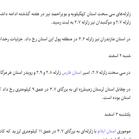
زلزله ۲.۷ و دوگنبدان نیز زلزله ۲.۷ به ثبت رسید.
در استان مازندران نیز زلزله ۳.۶ در منطقه پول این استان رخ داد. جزئیات رخدادهای لرزه‌ای این منطقه به این شرح است:
شنبه ۲ اسفند
در سی سخت زلزله ۲.۷، اسیر
استان فارس
زلزله ۲.۸ و ۲.۹ و رویدر استان هرمزگان زلزله ۲.۸ به ثبت رسید.
استان بوده است.
یکشنبه ۳ اسفند
موموری
استان ایلام
با زلزله‌ای به بزرگای ۳.۷ در عمق ۱۱ کیلومتری لرزید که کانون آن در ۱۴ کیلومتری مورموری، ۳۰ کیلومتری موسیان و ۳۵ کیلومتری