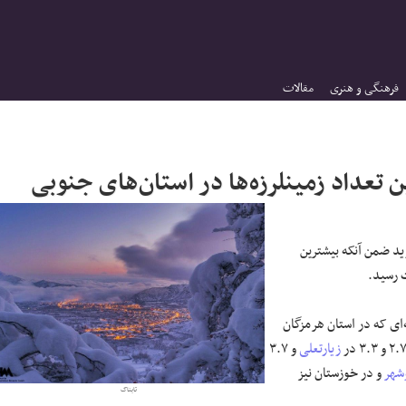
فرهنگی و هنری
مقالات
ه گذشت، سی سخت استان کهگیلویه و بویراحمد با زلزله ۴.۵ لرزید ضمن آنکه بیشترین
ت رسید.
‌ای که در استان هرمزگان
زیارتعلی
و ۳.۷
شهر
و در خوزستان نیز
تابناک