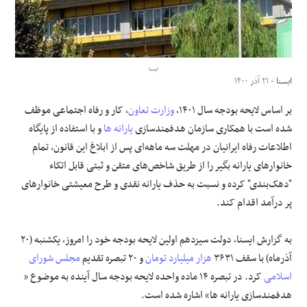
علوم و فن آوری
فرهنگی و هنری
ایسنا
ایسنا
- ۲۱ آذر ۱۴۰۰
مقالات
بر اساس لایحه بودجه سال ۱۴۰۱،
وزارت تعاون
، کار و رفاه اجتماعی موظف
شده است با همکاری سازمان هدفمندسازی
یارانه ها
و با استفاده از پایگاه
اطلاعات رفاه ایرانیان در مهلت سه ماهه‌ای پس از ابلاغ این قانون، تمام
خانوارهای یارانه بگیر را از طریق شاخص‌های متقن و ثبتی قابل اتکاء
"دهک‌بندی" کرده و نسبت به حذف یارانه نقدی و طرح معیشتی خانوارهای
پر درآمد اقدام کند.
به گزارش ایسنا، دولت سیزدهم اولین لایحه بودجه خود را امروز، یکشنبه (۲۰
آذرماه) با سقف ۳۶۳۱
هزار میلیارد تومان
و ۲۰ تبصره تقدیم
مجلس شورای
اسلامی
کرد. در تبصره ۱۴ ماده واحده لایحه بودجه سال آینده به موضوع «
هدفمندسازی یارانه ها» اشاره شده است.