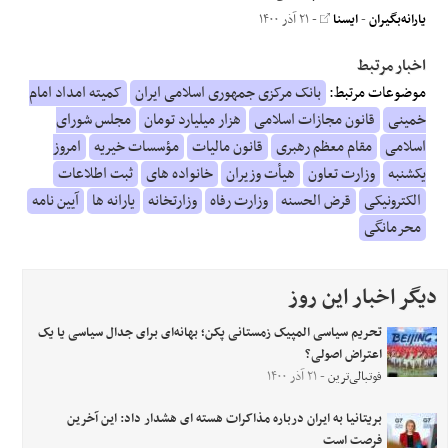
یارانه‌بگیران
-
ایسنا
- ۲۱ آذر ۱۴۰۰
اخبار مرتبط
موضوعات مرتبط:
بانک مرکزی جمهوری اسلامی ایران
کمیته امداد امام
خمینی
قانون مجازات اسلامی
هزار میلیارد تومان
مجلس شورای
اسلامی
مقام معظم رهبری
قانون مالیات
مؤسسات خیریه
امروز
یکشنبه
وزارت تعاون
هیأت وزیران
خانواده های
ثبت اطلاعات
الکترونیکی
قرض الحسنه
وزارت رفاه
وزارتخانه
یارانه ها
آیین نامه
محرمانگی
دیگر اخبار این روز
تحریم سیاسی المپیک زمستانی پکن؛ بهانه‌ای برای جدال‌ سیاسی یا یک
اعتراض اصولی؟
فوتبالی‌ترین
- ۲۱ آذر ۱۴۰۰
بریتانیا به ایران درباره مذاکرات هسته ای هشدار داد: این آخرین
فرصت است