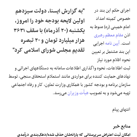
اجرای حکم این بند در
"به گزارش ایسنا، دولت سیزدهم
خصوص کمیته امداد
اولین لایحه بودجه خود را امروز،
امام خمینی (ره) منوط به
یکشنبه (۲۰ آذرماه) با سقف ۳۶۳۱
اذن
مقام معظم رهبری
هزار میلیارد تومان و ۲۰ تبصره
است.
آیین نامه
اجرایی
تقدیم مجلس شورای اسلامی کرد"
این بند مشتمل بر تعیین
نحوه اقلام مورد نیاز
ثبت اطلاعات، نحوه واگذاری اطلاعات سامانه به دستگاههای اجرائی و
نهادهای حمایت کننده برای مواردی مانند استعلام استحقاق سنجی، توسط
سازمان برنامه و بودجه کشور با همکاری وزارت تعاون، کار و رفاه اجتماعی
تهیه می‌شود و به تصویب
هیأت وزیران
می‌رسد.
انتهای پیام
منابع خبر
امکان ثبت اعتراض سرپرستانی که یارانه‌شان حذف شده/دهک‌بندی درآمدی