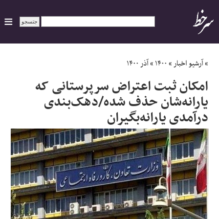
ایران
»
آرشیو اخبار
»
۱۴۰۰
»
آذر ۱۴۰۰
امکان ثبت اعتراض سرپرستانی که
سیاسی
یارانه‌شان حذف شده/دهک‌بندی
درآمدی یارانه‌بگیران
اقتصاد
ورزشی
جهان
اجتماعی
حوادث