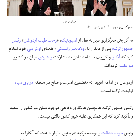
علوم و فن آوری
خبرگزاری مهر
خبرگزاری مهر
- ۲۱ فروردین ۱۴۰۰
فرهنگی و هنری
به گزارش خبرگزاری مهر به نقل از
اسپوتنیک
، «
رجب طیب اردوغان
»
رئیس
مقالات
جمهور ترکیه
پس از دیدار با «
ولادیمیر
زلنسکی
» همتای
اوکراینی
خود اعلام
کرد که
آنکارا
و کی‌یف با ادامه دادن به مشارکت
راهبردی
میان دو کشور
موافقت
کرده‌اند.
اردوغان در ادامه افزود که «تضمین امنیت و صلح در منطقه
دریای سیاه
اولویت ترکیه است».
رئیس جمهور ترکیه همچنین همکاری دفاعی موجود میان دو کشور را ستود
و تأکید کرد که این همکاری علیه هیچ کشور ثالثی نیست.
رئیس
حزب عدالت
و توسعه ترکیه همچنین اظهار داشت که آنکارا به