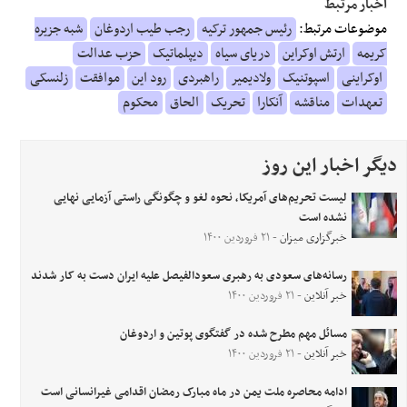
اخبار مرتبط
موضوعات مرتبط:
رئیس جمهور ترکیه
رجب طیب اردوغان
شبه جزیره
کریمه
ارتش اوکراین
دریای سیاه
دیپلماتیک
حزب عدالت
اوکراینی
اسپوتنیک
ولادیمیر
راهبردی
رود این
موافقت
زلنسکی
تعهدات
مناقشه
آنکارا
تحریک
الحاق
محکوم
دیگر اخبار این روز
لیست تحریم‌های آمریکا، نحوه لغو و چگونگی راستی آزمایی نهایی
نشده است
خبرگزاری میزان
- ۲۱ فروردین ۱۴۰۰
رسانه‌های سعودی به رهبری سعودالفیصل علیه ایران دست به کار شدند
خبر آنلاین
- ۲۱ فروردین ۱۴۰۰
مسائل مهم مطرح شده در گفتگوی پوتین و اردوغان
خبر آنلاین
- ۲۱ فروردین ۱۴۰۰
ادامه محاصره ملت یمن در ماه مبارک رمضان اقدامی غیرانسانی است