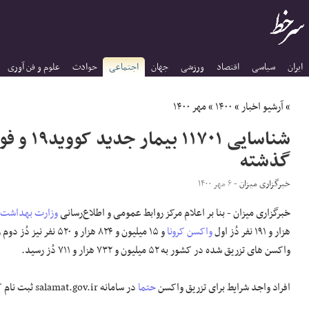
ایران
سیاسی
اقتصاد
ورزشی
جهان
اجتماعی
حوادث
علوم و فن آوری
»
آرشیو اخبار
»
۱۴۰۰
»
مهر ۱۴۰۰
گذشته
خبرگزاری میزان
- ۶ مهر ۱۴۰۰
خبرگزاری میزان - بنا بر اعلام مرکز روابط عمومی و اطلاع‌رسانی
وزارت بهداشت
،
هزار و ۱۹۱ نفر دُز اول
واکسن
کرونا
و ۱۵ میلیون و ۸۲۴ هزار و ۵۲۰ نفر نیز دُز دوم را
واکسن های تزریق شده در کشور به ۵۲ میلیون و ۷۳۲ هزار و ۷۱۱ دُز رسید.
افراد واجد شرایط برای تزریق واکسن
حتما
در سامانه salamat.gov.ir ثبت نام کنند.