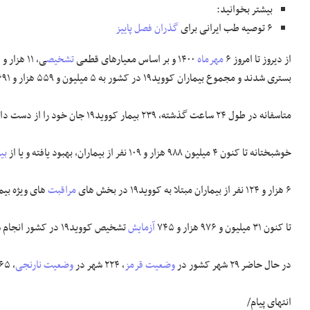
بیشتر بخوانید:
۶ توصیه طب ایرانی برای
گذران
فصل پاییز
از دیروز تا امروز ۶
مهرماه
۱۴۰۰ و بر اساس معیارهای قطعی
تشخیص
بستری شدند و مجموع بیماران کووید۱۹ در کشور به ۵ میلیون و ۵۵۹ هزار و ۶۹۱ نفر رسید.
متاسفانه در طول ۲۴ ساعت گذشته، ۲۳۹ بیمار کووید۱۹ جان خود را از دست دادند و مجموع جان باختگان این بیماری به ۱۱۹ هزار و ۸۸۸ نفر رسید.
خوشبختانه تا کنون ۴ میلیون ۹۸۸ هزار و ۱۰۹ نفر از بیماران، بهبود یافته و یا از
بی
۶ هزار و ۱۲۴ نفر از بیماران مبتلا به کووید۱۹ در بخش های
مراقبت
های ویژه بیم
تا کنون ۳۱ میلیون و ۹۷۶ هزار و ۷۴۵
آزمایش
تشخیص کووید۱۹ در کشور انجام شده است.
در حال حاضر ۲۹ شهر کشور در
وضعیت قرمز
، ۲۲۴ شهر در
وضعیت نارنجی
، ۱۶۵ شهر در وضعیت زرد و ۳۰ شهر در وضعیت آبی قرار دارند.
انتهای پیام/