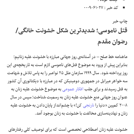
کد خبر : ۰۰۰۹۰۶۱۰۲۷
علوم و فن آوری
چاپ خبر
فرهنگی و هنری
قتل ناموسی؛ شدیدترین شکل خشونت خانگی/
رضوان مقدم
مقالات
ماهنامه خط صلح – در آستانه‌ی روز جهانی مبارزه با خشونت علیه زنانیم؛
بنابراین پیش از ورود به موضوع قتل‌های ناموسی لازم است به تاریخچه‌ی این
روز پرداخته شود. سال ۱۹۹۹ سازمان ملل ۲۵ نوامبر را به پاس تلاش و شهامت
سه خواهر میرابل در جمهوری دومینیکن که در مبارزه با دیکتاتوری آن کشور
به قتل رسیدند و برای جلب
افکار عمومی
به موضوع خشونت علیه زنان به
عنوان روز جهانی منع خشونت علیه زنان به رسمیت شناخت؛ سپس در سال
۲۰۰۸ کمپین «دنیا را
نارنجی
کن!» با چشم‌انداز پایان‌دادن به خشونت علیه
زنان و نهادینه‌سازی مخالفت با خشونت به زنان بوجود آمد.
خشونت علیه زنان اصطلاحی تخصصی است که برای توصیف کلی رفتارهای