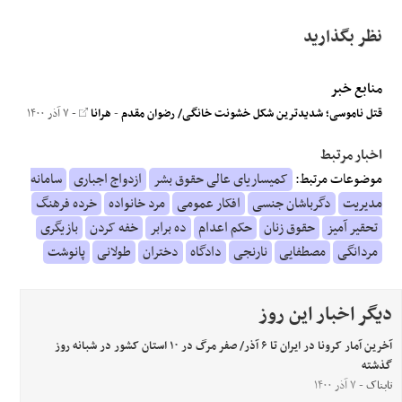
نظر بگذارید
منابع خبر
قتل ناموسی؛ شدیدترین شکل خشونت خانگی/ رضوان مقدم
-
هرانا
- ۷ آذر ۱۴۰۰
اخبار مرتبط
موضوعات مرتبط:
کمیساریای عالی حقوق بشر
ازدواج اجباری
سامانه
مدیریت
دگرباشان جنسی
افکار عمومی
مرد خانواده
خرده فرهنگ
تحقیر آمیز
حقوق زنان
حکم اعدام
ده برابر
خفه کردن
بازیگری
مردانگی
مصطفایی
نارنجی
دادگاه
دختران
طولانی
پانوشت
دیگر اخبار این روز
آخرین آمار کرونا در ایران تا ۶ آذر/ صفر مرگ در ۱۰ استان کشور در شبانه روز
گذشته
تابناک
- ۷ آذر ۱۴۰۰