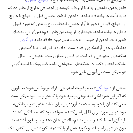
دلایل رایج در قتل‌ها شامل رد درخواست ازدواج یا
ازدواج اجباری
،
عاشق‌شدن، داشتن رابطه یا ارتباط با گروه‌های اجتماعی خارج از خانواده که
مورد تأیید خانواده فرد نباشد، داشتن رابطه‌ی جنسی قبل از ازدواج یا خارج
از ازدواج، قربانی تجاوز یا آزار جنسی، انتخاب نوع پوشش که مورد قبول
مردان خانواده نباشد، خودداری از پوشیدن چادر، هم‌جنس‌گرایی، تقاضای
طلاق یا جداشدن از همسر، انتخاب شغل مورد علاقه مانند
بازیگری
،
مدلینگ و حتی آرایشگری و غیره است؛ علاوه بر این امروزه با گسترش
شبکه‌های اجتماعی و فعالیت در فضای مجازی چت اینترنتی یا ارسال
پیامک، انتشار عکس در شبکه‌های اجتماعی مانند فیس‌بوک یا اینستاگرام
هم ممکن است بی‌آبرویی تلقی شود.
بخشی از «
مردانگی
» به موقعیت اجتماعی افراد مربوط می‌شود؛ به طوری
که اگر این «مردانگی» به نوعی تهدید شود یا کاهش یابد، مرد ممکن است
سعی کند آن را دوباره به دست آورد؛ پس برای اثبات «غیرت و مردانگی»
خود در این مورد برای قاتل راضی‌کننده نخواهد بود که به سادگی بکشد؛
باید آن را ضبط کند و سپس به هم‌سالانش نشان دهد یا با چاقوی آغشته به
خون در شهر راه بیافتد و بگوید «من او را کشتم»، بگوید «من این لکه‌ی ننگ