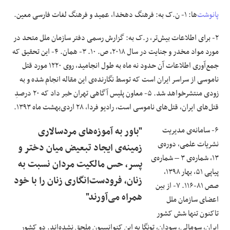
پانوشت
۲- برای اطلاعات بیش‌تر، ر.ک به: گزارش رسمی دفتر سازمان ملل متحد در
مورد مواد مخدر و جنایت در سال ۲۰۱۸، ص. ۱۰. ۳- همان. ۴- این تحقیق که
جمع‌آوری اطلاعات آن حدود نه ماه به طول انجامید، روی ۱۲۲۰ مورد قتل
ناموسی از سراسر ایران است که توسط نگارنده‌ی این مقاله انجام شده و به
زودی منتشرخواهد شد. ۵- معاون پلیس آگاهی تهران خبر داد که ۲۰ درصدِ
قتل‌های ایران،‌ قتل‌های ناموسی است، رادیو فردا، ۲۸ اردی‌بهشت ماه ۱۳۹۳.
۶- سامانه‌ی مدیریت
"باور به آموزه‌های مردسالاری
نشریات علمی، دوره‌ی
زمینه‌ی ایجاد تبعیض میان دختر و
۱۳، شماره‌ی ۳ – شماره‌ی
پسر، حس مالکیت مردان نسبت به
پیاپی ۵۱، بهار ۱۳۹۸،
زنان، فرودست‌انگاری زنان را با خود
صص ۸۱-۱۱۶. ۷- از بین
همراه می‌آورند"
اعضای سازمان ملل
تاکنون تنها شش کشور
ایران، سومالی، سودان، تونگا به این کنوانسیون ملحق نشده‌اند. دو کشور