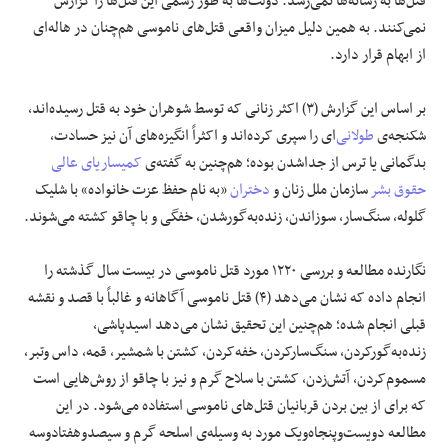
قتل‌ها به رسانه‌ها نمی‌رسد. دولت‌ها به طور رسمی این قتل‌ها را گزارش
نمی‌کنند. به همین دلیل میزان واقعی قتل‌های ناموسی هم‌چنان در هاله‌ای
از ابهام قرار دارد.
بر اساس این گزارش (۳) اکثر زنانی که توسط شوهران خود به قتل رسیده‌اند،
شکنجه‌ی
طولانی
‌ای را سپری کرده‌اند و اکثراً انگیزه‌های آن نیز حسادت،
بدگمانی یا ترس از جداشدن بوده؛ هم‌چنین به گفته‌ی
کمیساریای عالی
حقوق بشر
سازمان ملل زنان و
دختران
«به نام حفظ عزت خانواده» با شلیک
گلوله، سنگ‌سار، سوزاندن، زنده‌به‌گور‌شدن، خفگی و با چاقو کشته می‌شوند.
نگارنده مطالعه و بررسی ۱۲۲۰ مورد قتل ناموسی در بیست سال گذشته را
انجام داده‌ که نشان می‌دهد (۴) قتل ناموسی آگاهانه و غالباً با قصد و نقشه
قبلی انجام شده؛ هم‌چنین این تحقیق نشان می‌دهد اسیدپاشی،
زنده‌به‌گورکردن، سنگ‌سارکردن، خفه‌کردن، کشتن با شمشیر، قمه، داس وتبر،
مسموم‌کردن، آتش‌زدن، کشتن با سلاح گرم و نیز با چاقو از روش‌هایی است
که برای از بین بردن قربانیان قتل‌های ناموسی استفاده می‌شود. در این
مطالعه دویست‌وپنجاه‌ویک مورد به وسیله‌ی اسلحه گرم و سیصدوهفتادوسه