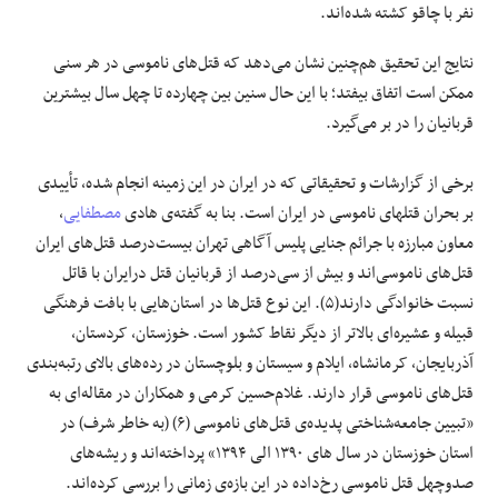
نفر با چاقو کشته شده‌اند.
نتایج این تحقیق هم‌چنین نشان می‌دهد که قتل‌های ناموسی در هر سنی
ممکن است اتفاق بیفتد؛ با این حال سنین بین چهارده تا چهل سال بیشترین
قربانیان را در بر می‌گیرد.
برخی از گزارشات و تحقیقاتی که در ایران در این زمینه انجام شده، تأییدی
بر بحران قتل‎های ناموسی در ایران است. بنا به گفته‌ی هادی
مصطفایی
،
معاون مبارزه با جرائم جنایی پلیس آگاهی تهران بیست‌درصد قتل‌های ایران
قتل‌های ناموسی‌اند و بیش از سی‌درصد از قربانیان قتل درایران با قاتل
نسبت خانوادگی دارند(۵). این نوع قتل‌ها در استان‌هایی با بافت فرهنگی
قبیله و عشیره‌ای بالاتر از دیگر نقاط کشور است. خوزستان، کردستان،
آذربایجان، کرمانشاه، ایلام و سیستان و بلوچستان در رده‌های بالای رتبه‌بندی
قتل‌های ناموسی قرار دارند. غلام‌حسین کرمی و همکاران در مقاله‌ای به
«تبیین جامعه‌شناختی پدیده‌ی قتل‌های ناموسی (۶) (به خاطر شرف) در
‏استان خوزستان در سال های ۱۳۹۰ الی ۱۳۹۴» پرداخته‌اند و ریشه‌های
صدوچهل قتل ناموسی رخ‌داده در این بازه‌ی زمانی ‏را بررسی کرده‌اند.