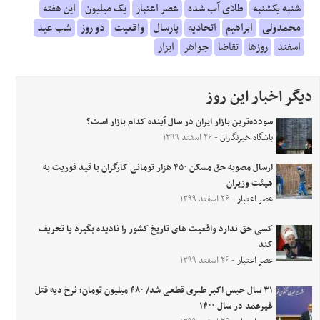
شنبه یکشنبه
طلای آب شده
عصر اعتبار
یک میلیون
این هفته
محمدولی
ابراهیم
اتحادیه
پارسال
واقعیت
دو روز
شب عید
اسفند
روزها
تقاضا
جواهر
ابزار
دیگر اخبار این روز
سودده‌ترین بازار ایران در سال آینده کدام بازار است؟
باشگاه خبرنگاران
- ۲۶ اسفند ۱۳۹۹
ارسال مصوبه حق مسکن ۴۵۰ هزار تومانی کارگران با قید فوریت به
هیئت وزیران
عصر اعتبار
- ۲۶ اسفند ۱۳۹۹
کسی حق ندارد واقعیت های تاریخ کشور را نادیده بگیرد یا تحریف
کند
عصر اعتبار
- ۲۶ اسفند ۱۳۹۹
۳۱ سال حبس اکبر طبری قطعی شد/ ۴۸۰ میلیون تومان؛ نرخ دیه قتل
غیرعمد در سال ۱۴۰۰