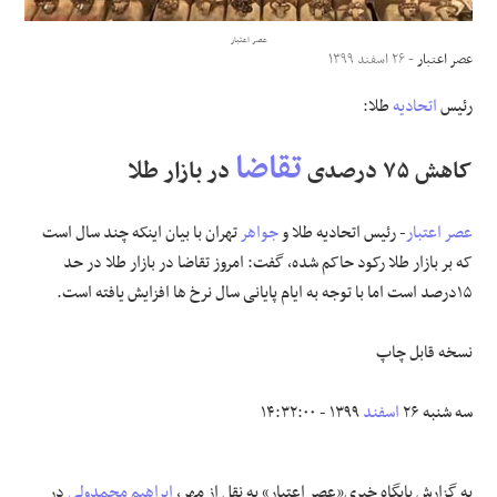
عصر اعتبار
علوم و فن آوری
عصر اعتبار
- ۲۶ اسفند ۱۳۹۹
رئیس
اتحادیه
طلا:
فرهنگی و هنری
تقاضا
مقالات
کاهش ۷۵ درصدی
در بازار طلا
عصر اعتبار
- رئیس اتحادیه طلا و
جواهر
تهران با بیان اینکه چند سال است
که بر بازار طلا رکود حاکم شده، گفت: امروز تقاضا در بازار طلا در حد
۱۵درصد است اما با توجه به ایام پایانی سال نرخ ها افزایش یافته است.
نسخه قابل چاپ
سه شنبه ۲۶
اسفند
۱۳۹۹ - ۱۴:۳۲:۰۰
به گزارش پایگاه خبری«عصر اعتبار» به نقل از مهر،
ابراهیم
محمدولی
در