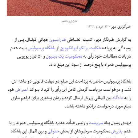
علوم و فن آوری
خبرگزاری دانشجو
خبرگزاری مهر
- ۱۶ خرداد ۱۳۹۹
فرهنگی و هنری
به گزارش خبرنگار مهر، کمیته انضباطی
فدراسیون
جهانی فوتبال، پس از
مقالات
رسیدگی به پرونده
شکایت
برانکو ایوانکوویچ
از
باشگاه پرسپولیس
بابت عدم
دریافت مطالبات خود
رأی
به
محکومیت
یک میلیون
و ۵۰ هزار یورویی
پرسپولیس همراه با پنج درصد از سود این مبلغ داد.
باشگاه پرسپولیس حاضر به پرداخت این مبلغ در مهلت قانونی دو ماهه
اش
نشد و درخواست دریافت گردش کامل این
رأی
را کرد تا بتواند
اعتراض
خود
را به
دادگاه
بین
المللی
ورزش ارسال کرده و زمان بیشتری برای فراهم سازی
مبلغ مورد درخواست برانکو داشته باشد.
مهدی رسول پناه
سرپرست
و رئیس
هیأت
مدیره باشگاه پرسپولیس همزمان با
عدم
پذیرش
محکومیت
سرخپوشان
از بخش
حقوقی
و بین
الملل
این باشگاه