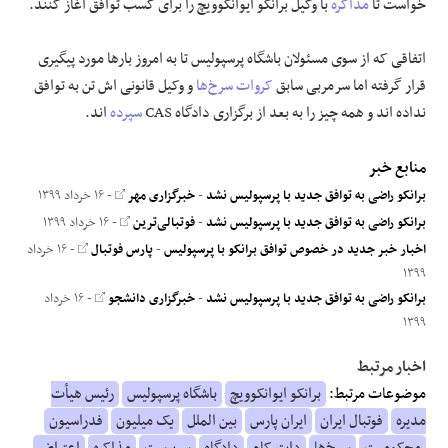
خواست تا
مذاکره
با وکیل برانکو ایوانکوویچ را برای کسب توافق آغاز کنند.
اتفاقی که از سوی مسئولان باشگاه پرسپولیس تا به امروز بارها مورد پیگیری
قرار گرفته اما سرمربی سابق
کروات
سرخ‌ها
و وکیل قانونی
اش
تن به توافق
نداده
اند
و همه چیز را به بعد از برگزاری دادگاه CAS
سپرده
اند
.
منابع خبر
برانکو راضی به توافق جدید با پرسپولیس نشد
-
خبرگزاری مهر
- ۱۶ خرداد ۱۳۹۹
برانکو راضی به توافق جدید با پرسپولیس نشد
-
فوتبالی‌ترین
- ۱۶ خرداد ۱۳۹۹
اخبار خبر جدید در خصوص توافق برانکو با پرسپولیس
-
پارس فوتبال
- ۱۶ خرداد
۱۳۹۹
برانکو راضی به توافق جدید با پرسپولیس نشد
-
خبرگزاری دانشجو
- ۱۶ خرداد
۱۳۹۹
اخبار مرتبط
موضوعات مرتبط:
برانکو ایوانکوویچ
باشگاه پرسپولیس
رئیس هیأت
مدیره
فوتبال ایران
ایران پارس
بین الملل
یک میلیون
فدراسیون
محکومیت
سرخ‌ها
دات کام
دادگاه
سرپرست
مذاکره
اعتراض