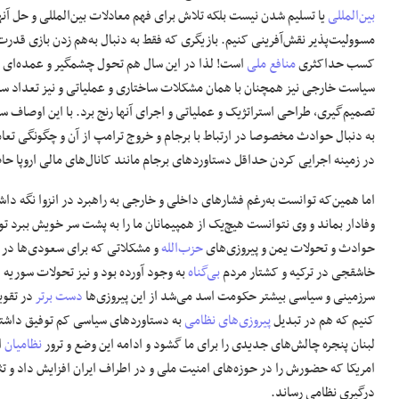
بین‌المللی
یا تسلیم شدن نیست بلکه تلاش برای فهم معادلات بین‌المللی و حل آنها
مسوولیت‌پذیر نقش‌آفرینی کنیم. بازیگری که فقط به دنبال به‌هم زدن بازی ق
کسب حداکثری
منافع ملی
است! لذا در این سال هم تحول چشمگیر و عمده‌ای د
سیاست خارجی نیز همچنان با همان مشکلات ساختاری و عملیاتی و نیز تعداد ساز
به دنبال حوادث مخصوصا در ارتباط با برجام و خروج ترامپ از آن و چگونگی تعام
در زمینه اجرایی کردن حداقل دستاوردهای برجام مانند کانال‌های مالی اروپا ح
اما همین‌که توانست به‌رغم فشارهای داخلی و خارجی به راهبرد در انزوا نگه دا
وفادار بماند و وی نتوانست هیچ‌یک از همپیمانان ما را به پشت سر خویش ببرد توف
حوادث و تحولات یمن و پیروزی‌های
حزب‌الله
و مشکلاتی که برای سعودی‌ها در ان
خاشقجی در ترکیه و کشتار مردم
بی‌گناه
به وجود آورده بود و نیز تحولات سوریه 
سرزمینی و سیاسی بیشتر حکومت اسد می‌شد از این پیروزی‌ها
دست برتر
در تقوی
کنیم که هم در تبدیل
پیروزی‌های نظامی
به دستاوردهای سیاسی کم توفیق داشتی
لبنان پنجره چالش‌های جدیدی را برای ما گشود و ادامه این وضع و ترور
نظامیان
ا
امریکا که حضورش را در حوزه‌های امنیت ملی و در اطراف ایران افزایش داد و تث
درگیری نظامی رساند.