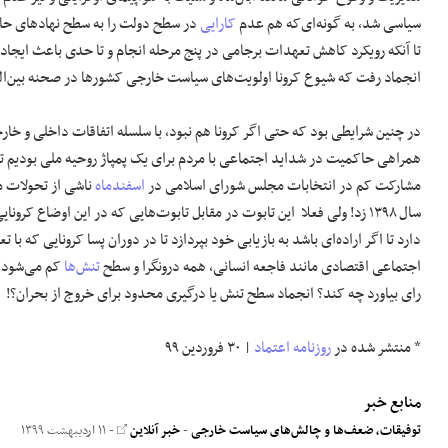
سیاسی شد، به گونه‌ای‌که هم عدم
کارایی
در سطح دولت را به سطح نهادهای حاک
تا آنکه رویکرد کاهش تعهدات برجامی در پنج مرحله انجام و تا حدی باعث ایجاد 
انجماد رفت که شیوع کرونا اولویت‌های سیاست خارجی کشورها در صحنه بین‌المل
در چنین شرایطی بود که حتی اگر کرونا هم نبود، با سلسله اتفاقات داخلی و خار
همراهی حاکمیت در شداید اجتماعی با مردم برای یک پمپاژ روحیه ملی بودیم تاام
مشارکت کم در انتخابات مجلس شورای اسلامی در
اسفندماه
ناشی از تحولات م
سال ۱۳۹۸ زد! ولی فعلا این تابوت در مقابل تابوت‌هایی که در این اوضا
دارد تا اگر اراده‌ای باشد به بازیابی خود بپردازد تا در دوران پسا کرونایی که 
اجتماعی اقتصادی مانند فاجعه انسانی، همه درونگرا و سطح
تنش‌ها
رای بیاورد چه کند؟ انجماد سطح تنش یا درگیری محدود برای خروج از بحران؟!
* منتشر شده در
روزنامه اعتماد
| ۳۰ فروردین ۹۹
منابع خبر
توفیقات، ضعف‌ها و چالش‌های سیاست خارجی
-
خبر آنلاین
- ۱۱ اردیبهشت ۱۳۹۹