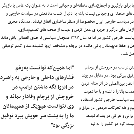
 برای یارگیری و اجماع‌سازی منطقه‌ای و جهانی است تا به عنوان یک عامل یا بازیگر
درت‌های منطقه‌ای و جهانی نیست بلکه به دنبال کسب منافعش در سیاست خارجی و
ر سیاست خارجی ایران مخصوصا از منظر ساختاری اتفاق نیفتاد. دستگاه مجری
مان‌های درگیر و جزیره‌ای عمل کردن و غیبت از صحنه‌های تصمیم‌سازی،
تصمیم‌گیری، طراحی استراتژیک و عملیاتی و اجرای آنها رنج برد. با این اوصاف سیاست خارجی کشور در ادامه سال ۱۳۹۷ همچنان سیاستی تا حدی انفعالی باقی مان
ل و حفظ هم‌پیمانان باقی مانده در برجام و مشخصا اروپا کشیده شد و کمتر توفیقی
اصل شد.
شتن ترامپ در خروجش از برجام
"اما همین‌که توانست به‌رغم
یق بزرگی بود. در مقابل در روند
فشارهای داخلی و خارجی به راهبرد
ظار بین‌المللی در اثر مثله کردن
در انزوا نگه داشتن ترامپ در
دست بالا را داشته و با حاکمیت
خروجش از برجام وفادار بماند و
ت سیاست حارجی کشور استفاده
وی نتوانست هیچ‌یک از همپیمانان
م و هم تحرکات مردمی در عراق و
ما را به پشت سر خویش ببرد توفیق
یرانی و عراقی در بغداد توسط
بیت کرد دو کشور را به لبه
بزرگی بود"