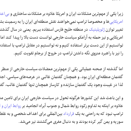
زیرا یکی از مهم‌ترین مشکلات ایران و امریکا علاوه بر مشکلات ساختاری و
بی‌اعت
امریکایی
‌ها و مخصوصا ترامپ نمی‌خواهند نقش منطقه‌ای ایران را به رسمیت بشنا
تغییر توازن
ژئوپلیتیک
در منطقه خلیج فارس استفاده ببریم. یعنی در سال گذشته
امریکایی و نیز حمله به آرامکو سیاست خارجی توانست دست بالا را پیدا کند اما م
توانستیم از این دست برتر استفاده کنیم و نه توانستیم در مقابل ترامپ با استفا
را نیز با راهبرد منزوی نگه داشتن ترامپ در خروج از برجام تقویت کنیم.
اما گذشته از صحنه عملیاتی یکی از مهم‌ترین معضلات سیاست خارجی از منظر راه
گفتمان منطقه‌ای ایران بود. و همچنان گفتمان غالبی در عرصه‌های سیاسی، اجت
لذا در غیبت وجود یک گفتمان سازنده و کارساز همچنان تنها گفتمان غالب، گفت
و این باعث شد این کشورها هرگونه تحول در سیاست خارجی ایران برای تامین من
علاوه بر اینکه به تداوم رکود روابط شمال و جنوب آبراه انجامید بر
روابط ایران و ا
ترامپ نبود که به راحتی به یک
قرارداد
بین‌المللی برای اهداف شخصی و به غلط
سوریه و یمن گیر کرده بودند و به دنبال مفری می‌گشتند نیز می‌شد.