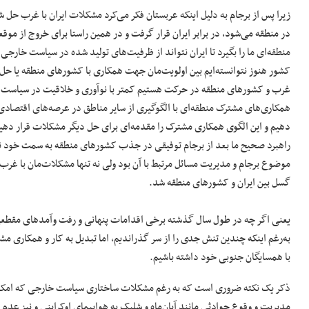
زیرا پس از برجام به دلیل اینکه عربستان فکر می‌کرد مشکلات ایران با غرب حل 
در منطقه می‌شود، در برابر ایران قرار گرفت و در همین راستا برای خروج از مو
منطقه‌ای ما را بگیرد تا ایران نتواند از ظرفیت‌های تولید شده در سیاست خارجی
کشور هنوز نتوانسته‌ایم بین اولویت‌مان جهت همکاری با کشورهای منطقه یا حل 
غرب و کشورهای منطقه در حرکت هستیم کمتر با نوآوری و خلاقیت در سیاست خا
همکاری‌های مشترک منطقه‌ای با الگوگیری از سایر مناطق در عرصه‌های اقتصا
دهیم و این الگوی همکاری مشترک را مقدمه‌ای برای حل دیگر مشکلات قرار دهیم
راهبرد صحیح ما بعد از برجام توفیقی در جذب کشورهای منطقه به سمت خود 
موضوع برجام و مدیریت مسائل مرتبط با آن بود ولی نه تنها مشکلات‌مان با غرب
گسل بین ایران و کشورهای منطقه شد.
یعنی اگر چه در طول سال گذشته برخی اقدامات پنهانی و رفت وآمدهای مقطعی
به‌رغم اینکه چندین تنش جدی را از سر گذراندیم، اما تبدیل به کار و همکاری مش
با همسایگان جنوبی خود داشته باشیم.
ذکر یک نکته ضروری است که به رغم مشکلات ساختاری سیاست خارجی که امکان تو
مدیریت و وقوع حوادثی مانند آبان‌ماه و شلیک به هواپیمای اوکراینی و نیز عدم تصمیم‌