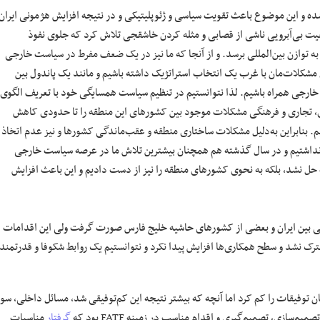
شده و این موضوع باعث تقویت سیاسی و ژئوپلیتیکی و در نتیجه افزایش هژمونی ایران
قعیت بی‌آبرویی ناشی از قصابی و مثله کردن خاشقجی تلاش کرد که جلوی نفوذ
 به توازن بین‌المللی برسد. و از آنجا که ما نیز در یک ضعف مفرط در سیاست خارجی
مشکلات‌مان با غرب یک انتخاب استراتژیک داشته باشیم و مانند یک پاندول بین
رجی همراه باشیم. لذا نتوانستیم در تنظیم سیاست همسایگی خود با تعریف الگوی
دی، تجاری و فرهنگی مشکلات موجود بین کشورهای این منطقه را تا حدودی کاهش
. بنابراین به‌دلیل مشکلات ساختاری منطقه و عقب‌ماندگی کشورها و نیز عدم اتخاذ
نداشتیم و در سال گذشته هم همچنان بیشترین تلاش ما در عرصه سیاست خارجی
 حل نشد، بلکه به نحوی کشورهای منطقه را نیز از دست دادیم و این باعث افزایش
 بین ایران و بعضی از کشورهای حاشیه خلیج فارس صورت گرفت ولی این اقدامات
ترک نشد و سطح همکاری‌ها افزایش پیدا نکرد و نتوانستیم یک روابط شکوفا و قدرتمند
فیقات را کم کرد اما آنچه که بیشتر نتیجه این کم‌توفیقی شد، مسائل داخلی، سوء
سازی، تصمیم‌گیری و اقدام مناسب در زمینه FATF بود که
گرفتار
مناسبات