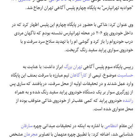
"جوادیه تهرانپارس" به پایگاه چهارم پلیس آگاهی تهران ارجاع شد.
علوم و فن آوری
وی عنوان کرد: شاکی با حضور در پایگاه چهارم این پلیس اظهار کرد که در
فرهنگی و هنری
داخل خودروی پژو ۲۰۶ در محله تهرانپارس نشسته بودم که ناگهان مردی
درب خودروام را باز کرد و گوشی ام را با تهدید سلاح سرد سرقت و با
مقالات
خودروی سواری پراید سفید رنگ گریخت.
رییس پایگاه سوم پلیس آگاهی
تهران بزرگ
ابراز داشت: با عنایت به
حساسیت
موضوع، تیمی از
کارآگاهان
تیم مبارزه با سرقت بعنف این پایگاه
وارد عمل شدند و در تحقیقات اولیه از محل سرقت، دریافتند که سارق پس
از زورگیری سوار بر یک دستگاه خودروی پراید سفید رنگ شده و به همراه
راننده
خودروی پراید که کمی عقب‌تر از خودروی شاکی متوقف بوده از
محل متواری شده است.
این مقام
انتظامی
با اشاره به اینکه در تحقیقات میدانی چهره
سارقان
شناسایی شد، اضافه کرد: با تطبیق چهره متهمان با تصاویر
مجرمان
مشخص