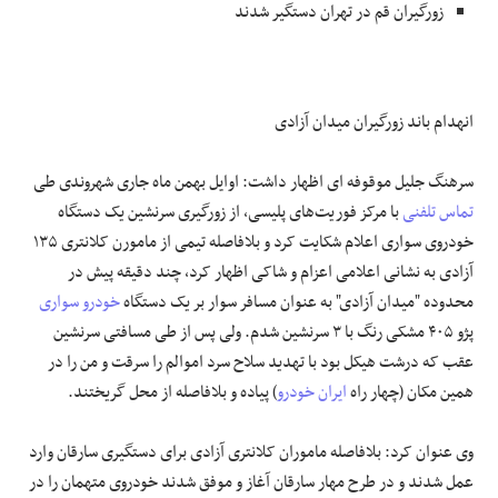
زورگیران قم در تهران دستگیر شدند
انهدام باند زورگیران میدان آزادی
سرهنگ جلیل موقوفه ای اظهار داشت: اوایل بهمن ماه جاری شهروندی طی
تماس تلفنی
با مرکز فوریت‌های پلیسی، از زورگیری سرنشین یک دستگاه
خودروی سواری اعلام شکایت کرد و بلافاصله تیمی از مامورن کلانتری ۱۳۵
آزادی به نشانی اعلامی اعزام و شاکی اظهار کرد، چند دقیقه پیش در
محدوده "میدان آزادی" به عنوان مسافر سوار بر یک دستگاه
خودرو سواری
پژو ۴۰۵ مشکی رنگ با ۳ سرنشین شدم. ولی پس از طی مسافتی سرنشین
عقب که درشت هیکل بود با تهدید سلاح سرد اموالم را سرقت و من را در
همین مکان (چهار راه
ایران خودرو
) پیاده و بلافاصله از محل گریختند.
وی عنوان کرد: بلافاصله ماموران کلانتری آزادی برای دستگیری سارقان وارد
عمل شدند و در طرح مهار سارقان آغاز و موفق شدند خودروی متهمان را در