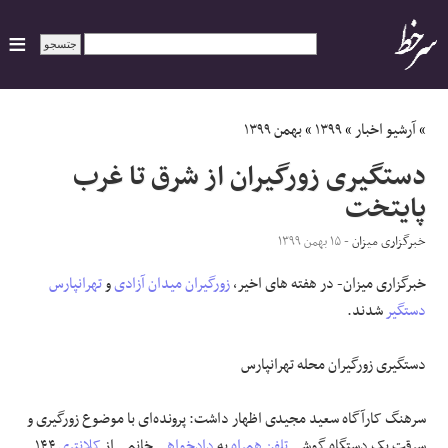
ایران
»
آرشیو اخبار
»
۱۳۹۹
»
بهمن ۱۳۹۹
دستگیری زورگیران از شرق تا غرب
سیاسی
پایتخت
اقتصاد
خبرگزاری میزان
- ۱۵ بهمن ۱۳۹۹
خبرگزاری میزان- در هفته های اخیر،
زورگیران
میدان آزادی
و
تهرانپارس
ورزشی
دستگیر
شدند.
جهان
دستگیری زورگیران محله تهرانپارس
اجتماعی
سرهنگ کارآگاه سعید مجیدی اظهار داشت: پرونده‌ای با موضوع زورگیری و
حوادث
سرقت یک دستگاه گوشی
تلفن همراه
به
دادخواهی
خانمی از
کلانتری
۱۴۴