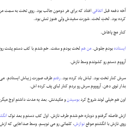
آخه دفعه قبل
اتفاقی
افتاد که برای هر دومون جالب بود. روی تخت به سمت من
کرده بود. لختِ لخت. شورت سفیدش ولی هنوز تنش بود.
کنار مچ پاهاش.
ایستاده
بودم جلوش.
من هم
لخت بودم و سفت. خم شدم با کف دستم پشت روناش
آرووم دستم رو کشوندم وسط نازش.
سرش کنار تخت بود. لباش باد کرده بود.
رفتم
طرف صورت زیباش ایستادم. می 
بذار توی دهن. آروووم سرش رو بردم کنار لبای پف کرده اش.
اون هم خیلی لوند شروع کرد
بوسیدن
و مکیدنش. بعد یه مدت داشتم اوج میگرف
ازش فاصله گرفتم و دوباره خم شدم طرف نازش. اول کف دستم و بعد نوک
انگشت
روی نازش با انگشتم موقع
نوازش
، کلماتی رو می نویسم. وسط صداهایی که ازش