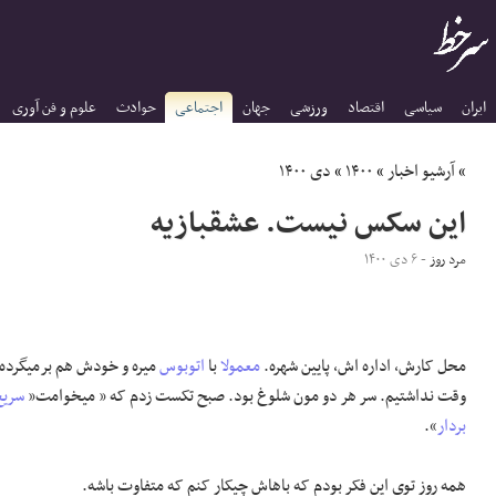
ایران
سیاسی
اقتصاد
ورزشی
جهان
اجتماعی
حوادث
علوم و فن آوری
»
آرشیو اخبار
»
۱۴۰۰
»
دی ۱۴۰۰
این سکس نیست. عشقبازیه
مرد روز
- ۶ دی ۱۴۰۰
محل کارش، اداره اش، پایین شهره.
معمولا
با
اتوبوس
میره و خودش هم برمیگرده
وقت نداشتیم. سر هر دو مون شلوغ بود. صبح تکست زدم که « میخوامت«
سریع
بردار
».
همه روز توی این فکر بودم که باهاش چیکار کنم که متفاوت باشه.