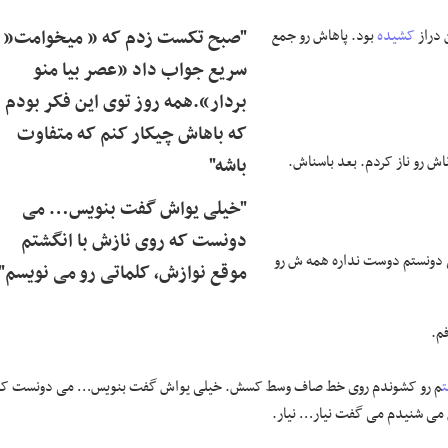
 دراز
کشیده
بود. پاهاش رو جمع
"صبح تکست زدم که « میخوامت«
سریع جواب داد «عصر بیا منو
بردار».همه روز توی این فکر بودم
که باهاش چیکار کنم که متفاوت
 رو ناز کردم. بعد باسناش.
باشه"
"خیلی یواش گفت بنویس… می
دونست که روی نازش با انگشتم
دونستم دوست نداره همه ش رو
موقع نوازش، کلماتی رو می نویسم"
م.
م رو کشوندم روی خط صاف وسط کسش. خیلی یواش گفت بنویس… می دونست که
 می شنیدم می گفت نیار… نیار.