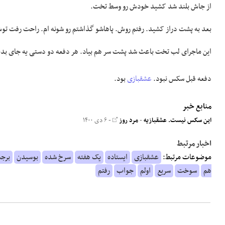
از جاش بلند شد کشید خودش رو وسط تخت.
بعد به پشت دراز کشید. رفتم روش. پاهاشو گذاشتم رو شونه ام. راحت رفت توش.
این ماجرای لب تخت باعث شد پشت سر هم بیاد. هر دفعه دو دستی یه جای بدنم رو 
دفعه قبل سکس نبود.
عشقبازی
بود.
منابع خبر
این سکس نیست. عشقبازیه
-
مرد روز
- ۶ دی ۱۴۰۰
اخبار مرتبط
موضوعات مرتبط:
عشقبازی
ایستاده
یک هفته
سرخ شده
بوسیدن
برجس
هم
سوخت
سریع
اولم
جواب
رفتم