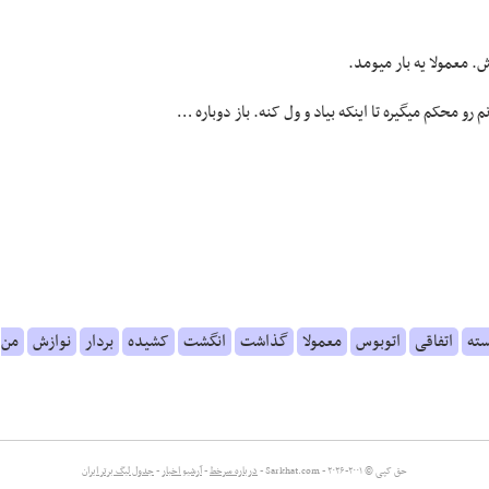
 معمولا یه بار میومد.
محکم میگیره تا اینکه بیاد و ول کنه. باز دوباره …
ته
اتفاقی
اتوبوس
معمولا
گذاشت
انگشت
کشیده
بردار
نوازش
من
حق کپی © ۲۰۰۱-۲۰۲۶ - Sarkhat.com -
درباره سرخط
-
آرشیو اخبار
-
جدول لیگ برتر ایران