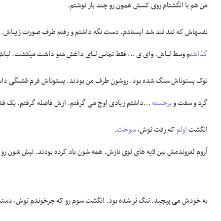
من هم با انگشتام روی کسش همون رو چند بار نوشتم.
نفسهاش که تند تند شد ایستادم. دست نگه داشتم و رفتم طرف صورت زیباش.
گذاشت
م وسط لباش. وای ی … فقط تماس لبای داغش منو داشت میکشت. لباش ر
نوک پستوناش سنگ شده بود. روشون طرف من بودند. پستوناش فرم قشنگی داش
گرد و سفت و
برجسته
…داشتم زیادی اوج می گرفتم. ازش فاصله گرفتم. یک قد
انگشت
اولم
که رفت توش،
سوخت
.
آروم لغزوندمش بین لایه های توی نازش. همه شون باد کرده بودند. تپش شون ر
به خودش می پیچید. تنگ تر شده بود. انگشت سوم رو که چرخوندم توش، دستش ر