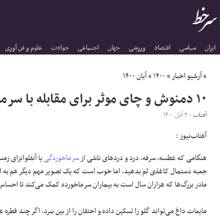
ایران
سیاسی
اقتصاد
ورزشی
جهان
اجتماعی
حوادث
علوم و فن آوری
»
آرشیو اخبار
»
۱۴۰۰
»
آبان ۱۴۰۰
۱۰ دمنوش و چای موثر برای مقابله با سرماخوردگی
آفتاب
- ۳ آبان ۱۴۰۰
آفتاب‌‌نیوز :
هنگامی که عطسه، سرفه، درد و درد‌های ناشی از
سرماخوردگی
یا آنفلوانزای زم
جعبه دستمال کاغذی لم بدهید، اما خوب است که یک تصویر مهم دیگر هم به این
مادر بزرگ‌ها که هزاران سال است به بیماران سرماخورده کمک می‌کند تا احسا
مایعات داغ می‌تواند گلو را تسکین داده و احتقان را از بین ببرد، اگر چند قطر