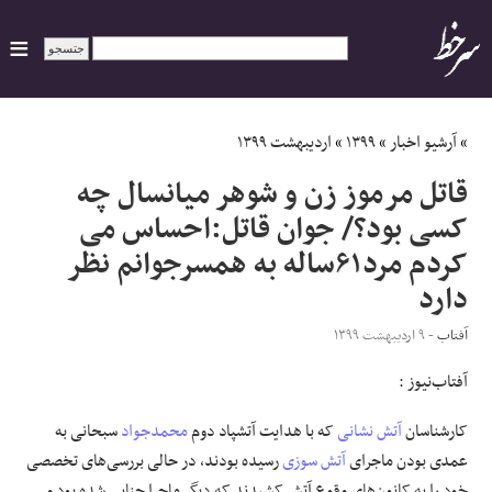
ایران
»
آرشیو اخبار
»
۱۳۹۹
»
اردیبهشت ۱۳۹۹
قاتل مرموز زن و شوهر میانسال چه
سیاسی
کسی بود؟/ جوان قاتل:احساس می
کردم مرد۶۱ساله به همسرجوانم نظر
اقتصاد
دارد
ورزشی
آفتاب
- ۹ اردیبهشت ۱۳۹۹
جهان
آفتاب‌‌نیوز :
اجتماعی
کارشناسان
آتش نشانی
که با هدایت آتشپاد دوم
محمدجواد
سبحانی به
عمدی بودن ماجرای
آتش سوزی
رسیده بودند، در حالی بررسی‌های تخصصی
حوادث
خود را به کانون‌های وقوع آتش کشیدند که دیگر ماجرا جنایی شده بود و