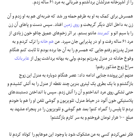
را از آشپزخانه منزلشان برداشتم و ضرباتی به مرد ۶۱ ساله زدم.
همسرش برای کمک به او به طرفم حمله ور شد که ضربه‌ای هم به او زدم و آن
زن به داخل اتاق دیگر گریخت و
روی زمین
افتاد. سپس دست و پاهای آن زن
را با سیم اتو و
کمربند
مانتو بستم. بر اثر زخم‌های عمیق چاقو خون زیادی از
مرد ۶۱ ساله رفت و او در پذیرایی جان سپرد. من
هم خانه
را ترک کردم و به
منزل پدرزنم رفتم جایی که همسرم را به آن جا برده بودم تا ثابت کنم هنگام
وقوع حادثه در منزل پدرزنم بودم، ولی به بهانه برداشت پول از
عابربانک
سراغ زوج مذکور رفتم!
متهم این پرونده جنایی ادامه داد: عصر هنگام دوباره به منزل این زوج
بازگشتم و با یک بطری یک لیتری بنزین چند نقطه از منزل را به آتش کشیدم و
حتی تشکی روی مرد انداختم و آن را آتش زدم. سپس با انداختن دستبندهای
پلاستیکی خون آلود در حیاط منزل، تلویزیون و گوشی تلفن او را هم با خودم
بردم تا پلیس را گمراه کنم! بعد هم گوشی و تلویزیون را در پنجراه مشهد به
مبلغ ۱۰۰ هزار تومان فروختم و به سر کارم بازگشتم!
فکر نمی‌کردم کسی به من مشکوک شود با وجود این موهایم را کوتاه کردم تا