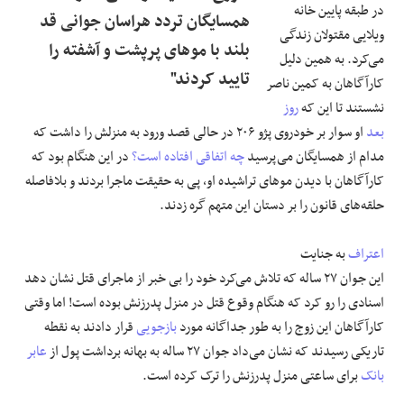
در طبقه پایین خانه
همسایگان تردد هراسان جوانی قد
ویلایی مقتولان زندگی
بلند با موهای پرپشت و آشفته را
می‌کرد. به همین دلیل
تایید کردند"
کارآگاهان به کمین ناصر
نشستند تا این که
روز
بعد
او سوار بر خودروی پژو ۲۰۶ در حالی قصد ورود به منزلش را داشت که
مدام از همسایگان می‌پرسید
چه اتفاقی افتاده است؟
در این هنگام بود که
کارآگاهان با دیدن موهای تراشیده او، پی به حقیقت ماجرا بردند و بلافاصله
حلقه‌های قانون را بر دستان این متهم گره زدند.
اعتراف
به جنایت
این جوان ۲۷ ساله که تلاش می‌کرد خود را بی خبر از ماجرای قتل نشان دهد
اسنادی را رو کرد که هنگام وقوع قتل در منزل پدرزنش بوده است! اما وقتی
کارآگاهان این زوج را به طور جداگانه مورد
بازجویی
قرار دادند به نقطه
تاریکی رسیدند که نشان می‌داد جوان ۲۷ ساله به بهانه برداشت پول از
عابر
بانک
برای ساعتی منزل پدرزنش را ترک کرده است.