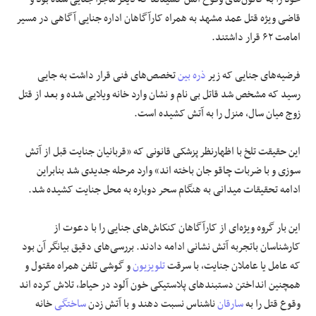
قاضی ویژه قتل عمد مشهد به همراه کارآگاهان اداره جنایی آگاهی در مسیر
علوم و فن آوری
امامت ۶۲ قرار داشتند.
فرهنگی و هنری
فرضیه‌های جنایی که زیر
ذره بین
تخصص‌های فنی قرار داشت به جایی
رسید که مشخص شد قاتل بی نام و نشان وارد خانه ویلایی شده و بعد از قتل
مقالات
زوج میان سال، منزل را به آتش کشیده است.
این حقیقت تلخ با اظهارنظر پزشکی قانونی که «قربانیان جنایت قبل از آتش
سوزی و با ضربات چاقو جان باخته اند» وارد مرحله جدیدی شد بنابراین
ادامه تحقیقات میدانی به هنگام سحر دوباره به محل جنایت کشیده شد.
این بار گروه ویژه‌ای از کارآگاهان کنکاش‌های جنایی را با دعوت از
کارشناسان باتجربه آتش نشانی ادامه دادند. بررسی‌های دقیق بیانگر آن بود
که عامل یا عاملان جنایت، با سرقت
تلویزیون
و گوشی تلفن همراه مقتول و
همچنین انداختن دستبندهای پلاستیکی خون آلود در حیاط، تلاش کرده اند
وقوع قتل را به
سارقان
ناشناس نسبت دهند و با آتش زدن
ساختگی
خانه