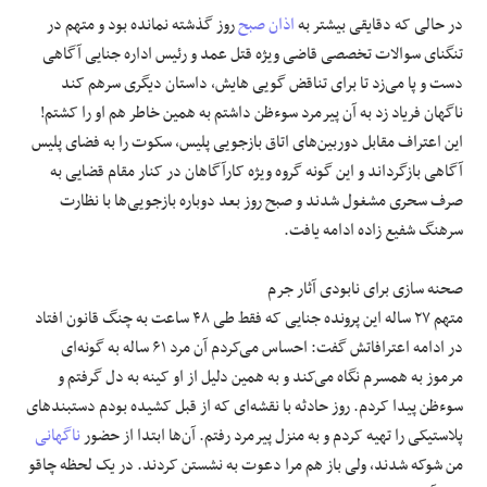
در حالی که دقایقی بیشتر به
اذان صبح
روز گذشته نمانده بود و متهم در
تنگنای سوالات تخصصی قاضی ویژه قتل عمد و رئیس اداره جنایی آگاهی
دست و پا می‌زد تا برای تناقض گویی هایش، داستان دیگری سرهم کند
ناگهان فریاد زد به آن پیرمرد سوءظن داشتم به همین خاطر هم او را کشتم!
این اعتراف مقابل دوربین‌های اتاق بازجویی پلیس، سکوت را به فضای پلیس
آگاهی بازگرداند و این گونه گروه ویژه کارآگاهان در کنار مقام قضایی به
صرف سحری مشغول شدند و صبح روز بعد دوباره بازجویی‌ها با نظارت
سرهنگ شفیع زاده ادامه یافت.
صحنه سازی برای نابودی آثار جرم
متهم ۲۷ ساله این پرونده جنایی که فقط طی ۴۸ ساعت به چنگ قانون افتاد
در ادامه اعترافاتش گفت: احساس می‌کردم آن مرد ۶۱ ساله به گونه‌ای
مرموز به همسرم نگاه می‌کند و به همین دلیل از او کینه به دل گرفتم و
سوءظن پیدا کردم. روز حادثه با نقشه‌ای که از قبل کشیده بودم دستبندهای
پلاستیکی را تهیه کردم و به منزل پیرمرد رفتم. آن‌ها ابتدا از حضور
ناگهانی
من شوکه شدند، ولی باز هم مرا دعوت به نشستن کردند. در یک لحظه چاقو