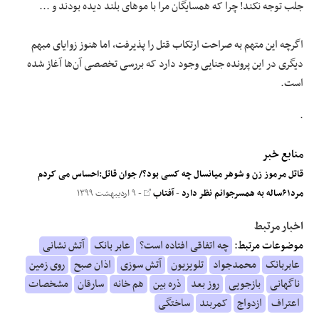
جلب توجه نکند! چرا که همسایگان مرا با موهای بلند دیده بودند و ...
اگرچه این متهم به صراحت ارتکاب قتل را پذیرفت، اما هنوز زوایای مبهم
دیگری در این پرونده جنایی وجود دارد که بررسی تخصصی آن‌ها آغاز شده
است.
.
منابع خبر
قاتل مرموز زن و شوهر میانسال چه کسی بود؟/ جوان قاتل:احساس می کردم
مرد۶۱ساله به همسرجوانم نظر دارد
-
آفتاب
- ۹ اردیبهشت ۱۳۹۹
اخبار مرتبط
موضوعات مرتبط:
چه اتفاقی افتاده است؟
عابر بانک
آتش نشانی
عابربانک
محمدجواد
تلویزیون
آتش سوزی
اذان صبح
روی زمین
ناگهانی
بازجویی
روز بعد
ذره بین
هم خانه
سارقان
مشخصات
اعتراف
ازدواج
کمربند
ساختگی