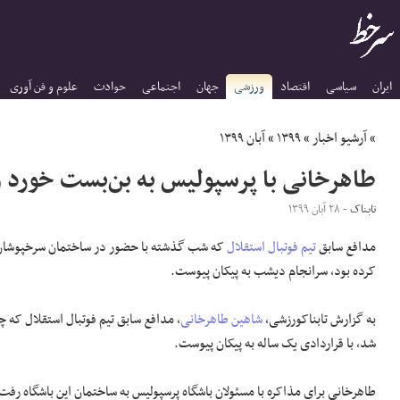
ایران
سیاسی
اقتصاد
ورزشی
جهان
اجتماعی
حوادث
علوم و فن آوری
»
آرشیو اخبار
»
۱۳۹۹
»
آبان ۱۳۹۹
طاهرخانی با پرسپولیس به بن‌بست خورد و
تابناک
- ۲۸ آبان ۱۳۹۹
مدافع سابق
تیم فوتبال استقلال
که شب گذشته با حضور در ساختمان سرخپوشان
کرده بود، سرانجام دیشب به پیکان پیوست.
به گزارش تابناکورزشی،
شاهین طاهرخانی
، مدافع سابق تیم فوتبال استقلال که چ
شد، با قراردادی یک ساله به پیکان پیوست.
طاهرخانی برای مذاکره با مسئولان باشگاه پرسپولیس به ساختمان این باشگاه رفت 