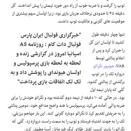
توپ را گرفت و با ضربه خوب از راه دور خورد تیمش را پیش انداخت. گل
دقیقه ۴۵ تا حدودی برخلاف جریان بازی بود، زیرا اولسان سهم بیشتری از
موقعیت‌ های گلزنی و مالکیت توپ داشت.
تنها چهار دقیقه طول
"خبرگزاری فوتبال ایران پارس
کشید تا اولسان این گل
فوتبال دات کام : روزنامه AS
را جبران کرد و پس از
اسپانیا امروز در گزارشی زنده و
اعلام پنالتی توسط
لحظه به لحظه بازی پرسپولیس و
VAR،
جونیور نگرائو
اولسان هیوندای را پوشش داد و به
دروازه لک را در توپ
تک تک اتفاقات بازی پرداخت"
برگشتی از پنالتی گشود.
گلی که پایان نیمه اول
بود. در حالی که ۱۰ دقیقه از نیمه دوم گذشته بود و نگرائو خودش را برای
ضربه والی آماده می‌کرد، پرسپولیس با هند واضح مدافع خود، دومین پنالتی
را به حریفش تقدیم کرد تا نگرائو دوباره گلزنی کند. این بار مهاجم برزیلی،
لک را به جهت اشتباه فرستاد و توپ را به سمت راست دروازه زد. گلی که
نگرائو را بابت کسب کفش طلای لیگ قهرمانان آسیا مطمئن کرد.