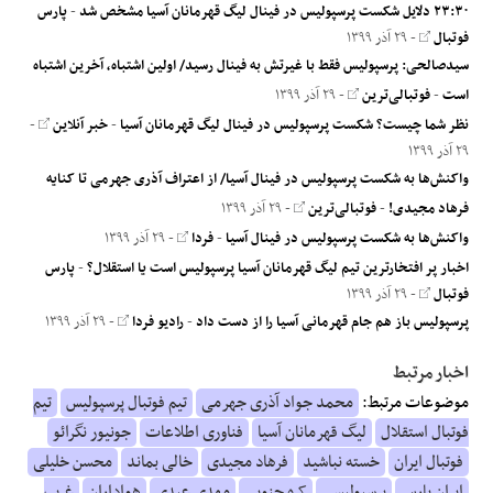
۲۳:۳۰ دلایل شکست پرسپولیس در فینال لیگ قهرمانان آسیا مشخص شد
-
پارس
فوتبال
- ۲۹ آذر ۱۳۹۹
سیدصالحی: پرسپولیس فقط با غیرتش به فینال رسید/ اولین اشتباه، آخرین اشتباه
است
-
فوتبالی‌ترین
- ۲۹ آذر ۱۳۹۹
نظر شما چیست؟ شکست پرسپولیس در فینال لیگ قهرمانان آسیا
-
خبر آنلاین
-
۲۹ آذر ۱۳۹۹
واکنش‌ها به شکست پرسپولیس در فینال آسیا/ از اعتراف آذری جهرمی تا کنایه
فرهاد مجیدی!
-
فوتبالی‌ترین
- ۲۹ آذر ۱۳۹۹
واکنش‌ها به شکست پرسپولیس در فینال آسیا
-
فردا
- ۲۹ آذر ۱۳۹۹
اخبار پر افتخارترین تیم لیگ قهرمانان آسیا پرسپولیس است یا استقلال؟
-
پارس
فوتبال
- ۲۹ آذر ۱۳۹۹
پرسپولیس باز هم جام قهرمانی آسیا را از دست داد
-
رادیو فردا
- ۲۹ آذر ۱۳۹۹
اخبار مرتبط
موضوعات مرتبط:
محمد جواد آذری جهرمی
تیم فوتبال پرسپولیس
تیم
فوتبال استقلال
لیگ قهرمانان آسیا
فناوری اطلاعات
جونیور نگرائو
فوتبال ایران
خسته نباشید
فرهاد مجیدی
خالی بماند
محسن خلیلی
ایران پارس
پرسپولیسی
کره جنوبی
مهدی عبدی
هواداران
غرب